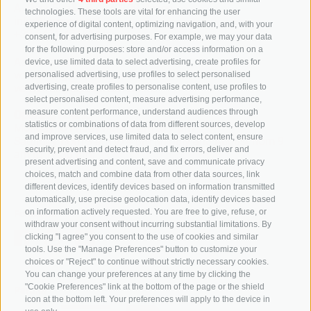
A.-Diaz-Straße 8 / I-39100 Bozen
technologies. These tools are vital for enhancing the user
info@tessmann.it
experience of digital content, optimizing navigation, and, with your
+39 0471 471814
consent, for advertising purposes. For example, we may your data
for the following purposes: store and/or access information on a
Administration:
device, use limited data to select advertising, create profiles for
verwaltung@tessmann.it
personalised advertising, use profiles to select personalised
verwaltung@pec.tessmann.it
advertising, create profiles to personalise content, use profiles to
select personalised content, measure advertising performance,
measure content performance, understand audiences through
Opening hours:
statistics or combinations of data from different sources, develop
Monday to Friday from 9 am to 7 pm
and improve services, use limited data to select content, ensure
Saturday from 9 am to 4 pm (in July and August from 9
security, prevent and detect fraud, and fix errors, deliver and
am to 12.30 pm)
present advertising and content, save and communicate privacy
choices, match and combine data from other data sources, link
different devices, identify devices based on information transmitted
automatically, use precise geolocation data, identify devices based
on information actively requested. You are free to give, refuse, or
Follow us
withdraw your consent without incurring substantial limitations. By
clicking "I agree" you consent to the use of cookies and similar
tools. Use the "Manage Preferences" button to customize your
choices or "Reject" to continue without strictly necessary cookies.
You can change your preferences at any time by clicking the
"Cookie Preferences" link at the bottom of the page or the shield
Partner
icon at the bottom left. Your preferences will apply to the device in