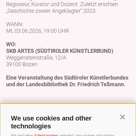
Regisseur, Kurator und Dozent. Zuletzt erschien
„Geschichte zweier Angeklagter“ 2023.
WANN:
MI, 03.06.2026, 19:00 UHR
WO:
SKB ARTES (SÜDTIROLER KÜNSTLERBUND)
Weggensteinstraße, 12/A
39100 Bozen
Eine Veranstaltung des Südtiroler Künstlerbundes
und der Landesbibliothek Dr. Friedrich Teßmann.
> To the archive
We use cookies and other
Continu
technologies
Dr. Friedrich Teßmann Library
We and other
4 third parties
selected, use cookies and similar