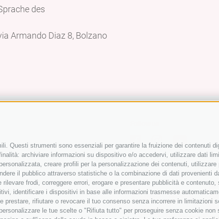
„Sprache des
 via Armando Diaz 8, Bolzano
Follow us
li. Questi strumenti sono essenziali per garantire la fruizione dei contenuti di
nalità: archiviare informazioni su dispositivo e/o accedervi, utilizzare dati limit
 personalizzata, creare profili per la personalizzazione dei contenuti, utilizzare
Partner
ere il pubblico attraverso statistiche o la combinazione di dati provenienti da f
 e rilevare frodi, correggere errori, erogare e presentare pubblicità e contenuto
itivi, identificare i dispositivi in base alle informazioni trasmesse automaticam
e prestare, rifiutare o revocare il tuo consenso senza incorrere in limitazioni 
r personalizzare le tue scelte o "Rifiuta tutto" per proseguire senza cookie non