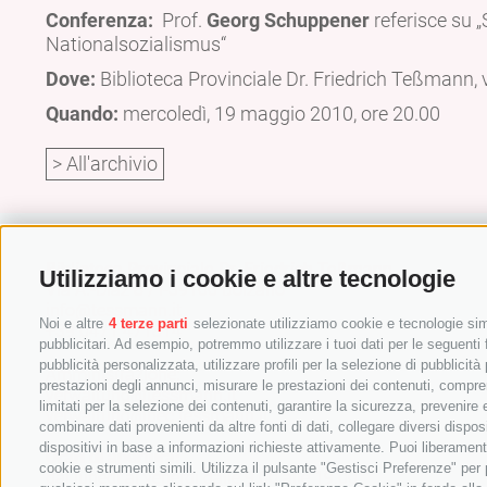
Conferenza:
Prof.
Georg Schuppener
referisce su 
Nationalsozialismus“
Dove:
Biblioteca Provinciale Dr. Friedrich Teßmann,
Quando:
mercoledì, 19 maggio 2010, ore 20.00
> All'archivio
Biblioteca Provinciale Dr. Friedrich Teßmann
Utilizziamo i cookie e altre tecnologie
Via A.-Diaz 8 / I-39100 Bolzano
info@tessmann.it
Noi e altre
4 terze parti
selezionate utilizziamo cookie e tecnologie simi
+39 0471 471814
pubblicitari. Ad esempio, potremmo utilizzare i tuoi dati per le seguenti fi
pubblicità personalizzata, utilizzare profili per la selezione di pubblicità
Amministrazione:
prestazioni degli annunci, misurare le prestazioni dei contenuti, comprend
verwaltung@tessmann.it
limitati per la selezione dei contenuti, garantire la sicurezza, prevenire
verwaltung@pec.tessmann.it
combinare dati provenienti da altre fonti di dati, collegare diversi dispos
dispositivi in base a informazioni richieste attivamente. Puoi liberament
Orari di apertura:
cookie e strumenti simili. Utilizza il pulsante "Gestisci Preferenze" pe
dal lunedì al venerdì dalle 9.00 alle 19.00