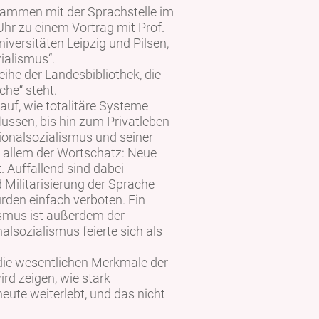
usammen mit der Sprachstelle im
Uhr zu einem Vortrag mit Prof.
versitäten Leipzig und Pilsen,
ialismus“.
eihe der Landesbibliothek
, die
che“ steht.
uf, wie totalitäre Systeme
flussen, bis hin zum Privatleben
tionalsozialismus und seiner
r allem der Wortschatz: Neue
 Auffallend sind dabei
Militarisierung der Sprache
rden einfach verboten. Ein
ismus ist außerdem der
alsozialismus feierte sich als
 die wesentlichen Merkmale der
rd zeigen, wie stark
eute weiterlebt, und das nicht