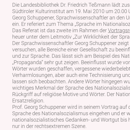
Die Landesbibliothek Dr. Friedrich Teßmann lädt z
Südtiroler Kulturinstitut am 19. Mai 2010 um 20.00 
Georg Schuppener, Sprachwissenschaftler an den Uni
ein. Er referiert zum Thema „Sprache im Nationalsoz
Das Referat ist das zweite im Rahmen der
Vortragsr
heuer unter dem Leitmotiv „Zur Wirklichkeit der Spra
Der Sprachwissenschaftler Georg Schuppener zeigt a
versuchen, alle Bereiche einer Gesellschaft zu beein
und zur Sprache. Das lässt sich am Beispiel des Na
„Propaganda“ sehr gut zeigen. Beeinflusst wurde vo
Wörter wurden geschaffen, vergessene wiederbelebt.
Verharmlosungen, aber auch eine Technisierung und 
lassen sich beobachten. Andere Wörter hingegen wu
wichtiges Merkmal der Sprache des Nationalsozial
Rückgriff auf religiöse Motive und Wörter. Der Nation
Ersatzreligion.
Prof. Georg Schuppener wird in seinem Vortrag auf
Sprache des Nationalsozialismus eingehen und er wi
nationalsozialistisches Gedanken- und Wortgut bis h
nur in der rechtsextremen Szene.