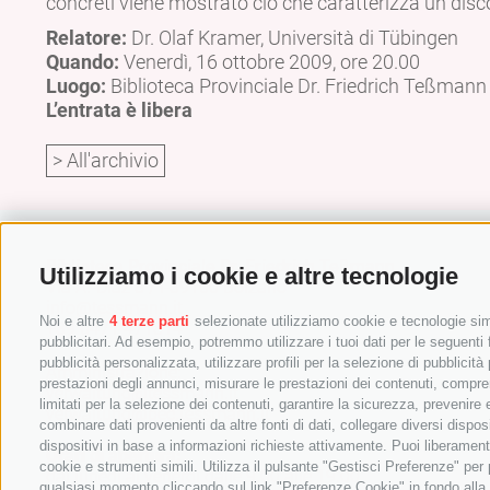
concreti viene mostrato ciò che caratterizza un disco
Relatore:
Dr. Olaf Kramer, Università di Tübingen
Quando:
Venerdì, 16 ottobre 2009, ore 20.00
Luogo:
Biblioteca Provinciale Dr. Friedrich Teßmann
L’entrata è libera
> All'archivio
Biblioteca Provinciale Dr. Friedrich Teßmann
Utilizziamo i cookie e altre tecnologie
Via A.-Diaz 8 / I-39100 Bolzano
info@tessmann.it
Noi e altre
4 terze parti
selezionate utilizziamo cookie e tecnologie simi
+39 0471 471814
pubblicitari. Ad esempio, potremmo utilizzare i tuoi dati per le seguenti fi
pubblicità personalizzata, utilizzare profili per la selezione di pubblicità
Amministrazione:
prestazioni degli annunci, misurare le prestazioni dei contenuti, comprend
verwaltung@tessmann.it
limitati per la selezione dei contenuti, garantire la sicurezza, prevenire
verwaltung@pec.tessmann.it
combinare dati provenienti da altre fonti di dati, collegare diversi dispos
dispositivi in base a informazioni richieste attivamente. Puoi liberament
Orari di apertura:
cookie e strumenti simili. Utilizza il pulsante "Gestisci Preferenze" pe
dal lunedì al venerdì dalle 9.00 alle 19.00
qualsiasi momento cliccando sul link "Preferenze Cookie" in fondo alla p