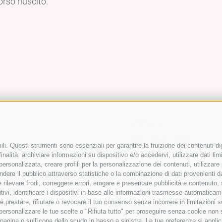
rso riuscito.
Follow us
li. Questi strumenti sono essenziali per garantire la fruizione dei contenuti di
nalità: archiviare informazioni su dispositivo e/o accedervi, utilizzare dati limit
 personalizzata, creare profili per la personalizzazione dei contenuti, utilizzare
Partner
ere il pubblico attraverso statistiche o la combinazione di dati provenienti da f
 e rilevare frodi, correggere errori, erogare e presentare pubblicità e contenuto
itivi, identificare i dispositivi in base alle informazioni trasmesse automaticam
e prestare, rifiutare o revocare il tuo consenso senza incorrere in limitazioni 
r personalizzare le tue scelte o "Rifiuta tutto" per proseguire senza cookie non
agina o sull'icona dello scudo in basso a sinistra. Le tue preferenze si applic