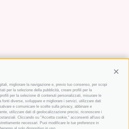
Continu
gitali, migliorare la navigazione e, previo tuo consenso, per scopi
ati per la selezione della pubblicità, creare profili per la
 profili per la selezione di contenuti personalizzati, misurare le
onti diverse, sviluppare e migliorare i servizi, utilizzare dati
, salvare e comunicare le scelte sulla privacy, abbinare e
ente, utilizzare dati di geolocalizzazione precisi, riconoscere i
sostanziali. Cliccando su "Accetta cookie," acconsenti all'uso di
 strettamente necessari. Puoi modificare le tue preferenze in
heranno al solo dispositivo in uso.