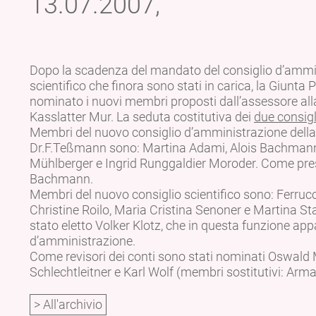
13.07.2007,
Dopo la scadenza del mandato del consiglio d’ammin
scientifico che finora sono stati in carica, la Giunta P
nominato i nuovi membri proposti dall’assessore all
Kasslatter Mur. La seduta costitutiva dei
due consig
Membri del nuovo consiglio d’amministrazione della 
Dr.F.Teßmann sono: Martina Adami, Alois Bachmann, 
Mühlberger e Ingrid Runggaldier Moroder. Come presi
Bachmann.
Membri del nuovo consiglio scientifico sono: Ferrucci
Christine Roilo, Maria Cristina Senoner e Martina St
stato eletto Volker Klotz, che in questa funzione app
d’amministrazione.
Come revisori dei conti sono stati nominati Oswald
Schlechtleitner e Karl Wolf (membri sostitutivi: Arm
> All'archivio