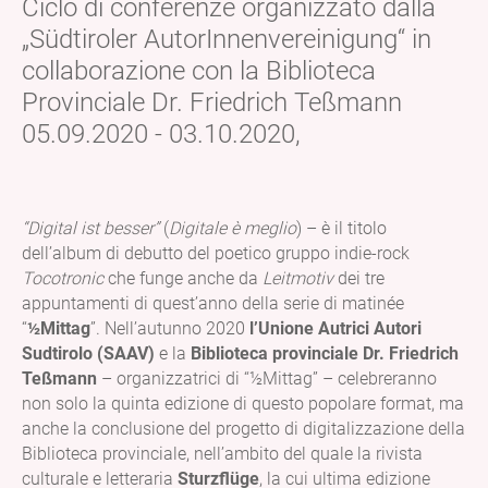
Ciclo di conferenze organizzato dalla
„Südtiroler AutorInnenvereinigung“ in
collaborazione con la Biblioteca
Provinciale Dr. Friedrich Teßmann
05.09.2020 - 03.10.2020,
“Digital ist besser”
(
Digitale è meglio
) – è il titolo
dell’album di debutto del poetico gruppo indie-rock
Tocotronic
che funge anche da
Leitmotiv
dei tre
appuntamenti di quest’anno della serie di matinée
“
½Mittag
”. Nell’autunno 2020
l’Unione Autrici Autori
Sudtirolo (SAAV)
e la
Biblioteca provinciale Dr. Friedrich
Teßmann
– organizzatrici di “½Mittag” – celebreranno
non solo la quinta edizione di questo popolare format, ma
anche la conclusione del progetto di digitalizzazione della
Biblioteca provinciale, nell’ambito del quale la rivista
culturale e letteraria
Sturzflüge
, la cui ultima edizione