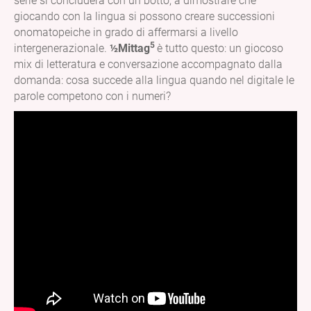
serie si concluderà con un botto, a dimostrare che
giocando con la lingua si possono creare successioni
onomatopeiche in grado di affermarsi a livello
5
intergenerazionale.
½Mittag
è tutto questo: un giocoso
mix di letteratura e conversazione accompagnato dalla
domanda: cosa succede alla lingua quando nel digitale le
parole competono con i numeri?