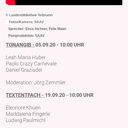
© Landesbibliothek Teßmann
Fotos/Kamera: SAAV
Sprecher: Eeva Aichner, Felix Maier
Postproduktion: SAAV
TONANGIB -
05.09.20 - 10:00 UHR
Leah Maria Huber
Paolo Crazy Carnevale
Daniel Graziadei
Moderation: Jörg Zemmler
TEXTENTFACH -
19.09.20 - 10:00 UHR
Eleonore Khuen
Maddalena Fingerle
Ludwig Paulmichl