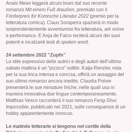
Anaïs Meier leggerà alcuni brani dal suo recente
romanzo
Mit einem Fuß draußen
, premiato con il
Förderpreis für Komische Literatur 2022
(premio per la
letteratura comica). Claus Soraperra spazierà in modo
sorprendentemente avventuroso fra letteratura, arti visive
e performance. E Anja de Falco reciterà alcuni dei suoi
potenti e incalzanti testi di
spoken word
.
24 settembre 2022 “Zupfn”
Lo stile espressivo delle autrici e degli autori dell’ultimo
sabato mattina è un “pizzico” sottile. Katja Renzler, nota
per la sua lirica intensa e concisa, offrirà un assaggio del
suo ultimo romanzo ancora inedito. Claudia Polver
presenterà le sue miniature liriche, nelle quali usa in
maniera innovativa due lingue contemporaneamente.
Matthias Vesco racconterà il suo romanzo
Feng-Shui:
Impossible
, pubblicato nel 2021, sulle conseguenze di un
hobby apparentemente innocuo.
Le matinée letterarie si tengono nel cortile della