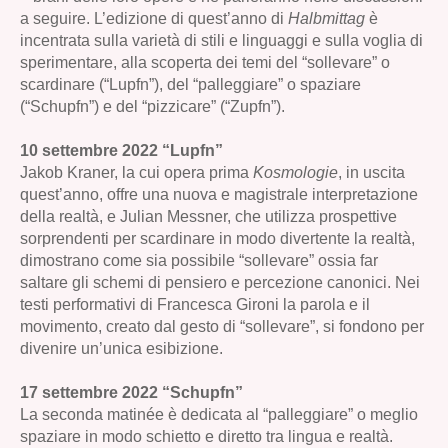
a seguire. L’edizione di quest’anno di
Halbmittag
è
incentrata sulla varietà di stili e linguaggi e sulla voglia di
sperimentare, alla scoperta dei temi del “sollevare” o
scardinare (“Lupfn”), del “palleggiare” o spaziare
(“Schupfn”) e del “pizzicare” (“Zupfn”).
10 settembre 2022 “Lupfn”
Jakob Kraner, la cui opera prima
Kosmologie
, in uscita
quest’anno, offre una nuova e magistrale interpretazione
della realtà, e Julian Messner, che utilizza prospettive
sorprendenti per scardinare in modo divertente la realtà,
dimostrano come sia possibile “sollevare” ossia far
saltare gli schemi di pensiero e percezione canonici. Nei
testi performativi di Francesca Gironi la parola e il
movimento, creato dal gesto di “sollevare”, si fondono per
divenire un’unica esibizione.
17 settembre 2022 “Schupfn”
La seconda matinée è dedicata al “palleggiare” o meglio
spaziare in modo schietto e diretto tra lingua e realtà.