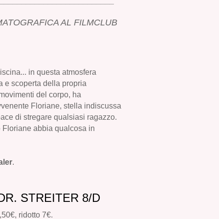
__________________________
MATOGRAFICA AL FILMCLUB
piscina... in questa atmosfera
a e scoperta della propria
i movimenti del corpo, ha
vvenente Floriane, stella indiscussa
pace di stregare qualsiasi ragazzo.
o Floriane abbia qualcosa in
aler
.
DR.
STREITER 8/D
50€, ridotto 7€.