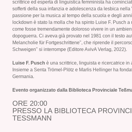
scrittrice ed esperta di linguistica femminista ha comincia
sofferti della sua infanzia e adolescenza da lesbica nella 
passione per la musica al tempo della scuola e degli anni 
lockdown è stato la molla che ha spinto Luise F. Pusch a r
come fosse tremendamente doloroso vivere in un ambient
dopoguerra. Ci aveva già provato nel 1981 con il testo au
Melancholie für Fortgeschrittene", che riprende il percor
Schweigen" si interrompe (Editore AvivA Verlag, 2022).
Luise F. Pusch
è una scrittrice, linguista e ricercatrice i
Insieme a Senta Trömel-Plötz e Marlis Hellinger ha fondato
Germania.
Evento organizzato dalla Biblioteca Provinciale T
ORE 20:00
PRESSO LA BIBLIOTECA PROVINCIA
TESSMANN