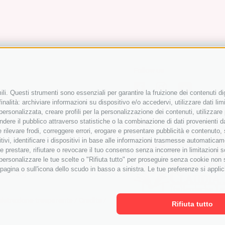
Follow us
li. Questi strumenti sono essenziali per garantire la fruizione dei contenuti di
nalità: archiviare informazioni su dispositivo e/o accedervi, utilizzare dati limit
 personalizzata, creare profili per la personalizzazione dei contenuti, utilizzare
Partner
ere il pubblico attraverso statistiche o la combinazione di dati provenienti da f
 e rilevare frodi, correggere errori, erogare e presentare pubblicità e contenuto
itivi, identificare i dispositivi in base alle informazioni trasmesse automaticam
e prestare, rifiutare o revocare il tuo consenso senza incorrere in limitazioni 
r personalizzare le tue scelte o "Rifiuta tutto" per proseguire senza cookie non
agina o sull'icona dello scudo in basso a sinistra. Le tue preferenze si applic
e 12.30)
strazione trasparente
/
Credits
/
Rifiuta tutto