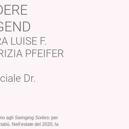
DERE
GEND
 LUISE F.
RIZIA PFEIFER
ciale Dr.
ino agli
Swinging Sixties
: per
abù. Nell'estate del 2020, la