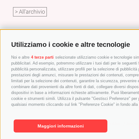
> All'archivio
Biblioteca Provinciale Dr. Friedrich Teßmann
Utilizziamo i cookie e altre tecnologie
Via A.-Diaz 8 / I-39100 Bolzano
info@tessmann.it
Noi e altre
4 terze parti
selezionate utilizziamo cookie e tecnologie simi
+39 0471 471814
pubblicitari. Ad esempio, potremmo utilizzare i tuoi dati per le seguenti fi
pubblicità personalizzata, utilizzare profili per la selezione di pubblicità
Amministrazione:
prestazioni degli annunci, misurare le prestazioni dei contenuti, comprend
verwaltung@tessmann.it
limitati per la selezione dei contenuti, garantire la sicurezza, prevenire
verwaltung@pec.tessmann.it
combinare dati provenienti da altre fonti di dati, collegare diversi dispos
dispositivi in base a informazioni richieste attivamente. Puoi liberament
Orari di apertura:
cookie e strumenti simili. Utilizza il pulsante "Gestisci Preferenze" pe
dal lunedì al venerdì dalle 9.00 alle 19.00
qualsiasi momento cliccando sul link "Preferenze Cookie" in fondo alla p
sabato dalle 9.00 alle 16.00 (luglio e agosto dalle 9.00 all
Contatti
/
Cookie Policy
/
Privacy
/
Preferenze Cookies
/
Ammini
Maggiori informazioni
Mappa del sito