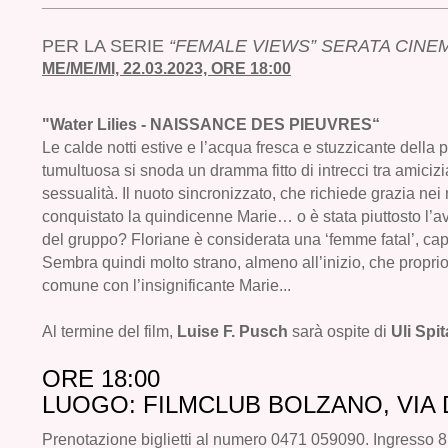
_____________________________________________
PER LA SERIE
“FEMALE VIEWS” SERATA CINE
ME/ME/MI, 22.03.2023, ORE 18:00
"Water Lilies
- NAISSANCE DES PIEUVRES“
Le calde notti estive e l’acqua fresca e stuzzicante della 
tumultuosa si snoda un dramma fitto di intrecci tra amicizi
sessualità. Il nuoto sincronizzato, che richiede grazia ne
conquistato la quindicenne Marie… o è stata piuttosto l’a
del gruppo? Floriane è considerata una ‘femme fatal
’
, ca
Sembra quindi molto strano, almeno all’inizio, che propri
comune con l’insignificante Marie...
Al termine del film,
Luise F. Pusch
sarà ospite di
Uli Spit
ORE 18:00
LUOGO: FILMCLUB BOLZANO, VIA 
Prenotazione biglietti al numero 0471 059090. Ingresso 8,