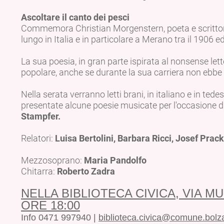
Ascoltare il canto dei pesci
Commemora Christian Morgenstern, poeta e scrittor
lungo in Italia e in particolare a Merano tra il 1906 e
La sua poesia, in gran parte ispirata al nonsense lett
popolare, anche se durante la sua carriera non ebb
Nella serata verranno letti brani, in italiano e in ted
presentate alcune poesie musicate per l'occasione 
Stampfer.
Relatori:
Luisa Bertolini, Barbara Ricci, Josef Prac
Mezzosoprano:
Maria Pandolfo
Chitarra:
Roberto Zadra
NELLA BIBLIOTECA CIVICA, VIA M
ORE 18:00
Info 0471 997940 |
biblioteca.civica@comune.bolza