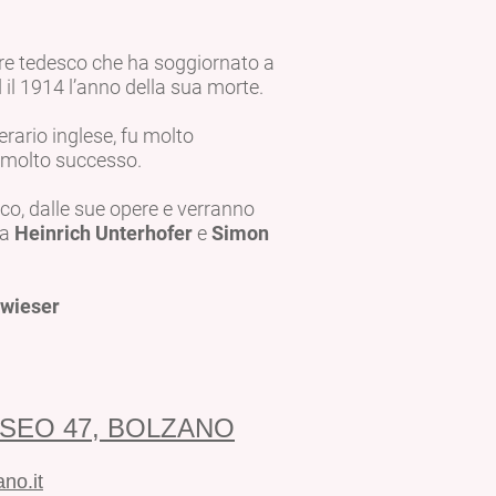
e tedesco che ha soggiornato a
d il 1914 l’anno della sua morte.
erario inglese, fu molto
e molto successo.
esco, dalle sue opere e verranno
da
Heinrich Unterhofer
e
Simon
kwieser
USEO 47, BOLZANO
no.it