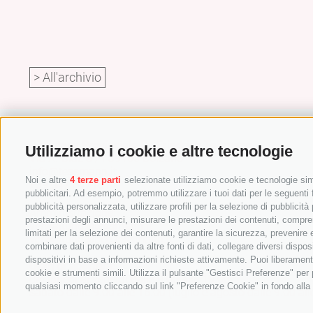
> All'archivio
Biblioteca Provinciale Dr. Friedrich Teßmann
Utilizziamo i cookie e altre tecnologie
Via A.-Diaz 8 / I-39100 Bolzano
info@tessmann.it
Noi e altre
4 terze parti
selezionate utilizziamo cookie e tecnologie simi
+39 0471 471814
pubblicitari. Ad esempio, potremmo utilizzare i tuoi dati per le seguenti fi
pubblicità personalizzata, utilizzare profili per la selezione di pubblicità
Amministrazione:
prestazioni degli annunci, misurare le prestazioni dei contenuti, comprend
verwaltung@tessmann.it
limitati per la selezione dei contenuti, garantire la sicurezza, prevenire
verwaltung@pec.tessmann.it
combinare dati provenienti da altre fonti di dati, collegare diversi dispos
dispositivi in base a informazioni richieste attivamente. Puoi liberament
Orari di apertura:
cookie e strumenti simili. Utilizza il pulsante "Gestisci Preferenze" pe
dal lunedì al venerdì dalle 9.00 alle 19.00
qualsiasi momento cliccando sul link "Preferenze Cookie" in fondo alla p
sabato dalle 9.00 alle 16.00 (luglio e agosto dalle 9.00 all