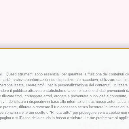
Follow us
li. Questi strumenti sono essenziali per garantire la fruizione dei contenuti di
nalità: archiviare informazioni su dispositivo e/o accedervi, utilizzare dati limit
 personalizzata, creare profili per la personalizzazione dei contenuti, utilizzare
Partner
ere il pubblico attraverso statistiche o la combinazione di dati provenienti da f
 e rilevare frodi, correggere errori, erogare e presentare pubblicità e contenuto
itivi, identificare i dispositivi in base alle informazioni trasmesse automaticam
e prestare, rifiutare o revocare il tuo consenso senza incorrere in limitazioni 
r personalizzare le tue scelte o "Rifiuta tutto" per proseguire senza cookie non
agina o sull'icona dello scudo in basso a sinistra. Le tue preferenze si applic
e 12.30)