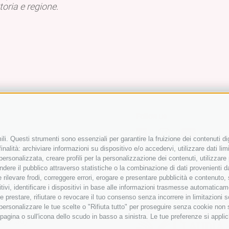
oria e regione.
Follow us
li. Questi strumenti sono essenziali per garantire la fruizione dei contenuti di
nalità: archiviare informazioni su dispositivo e/o accedervi, utilizzare dati limit
 personalizzata, creare profili per la personalizzazione dei contenuti, utilizzare
Partner
ere il pubblico attraverso statistiche o la combinazione di dati provenienti da f
 e rilevare frodi, correggere errori, erogare e presentare pubblicità e contenuto
itivi, identificare i dispositivi in base alle informazioni trasmesse automaticam
e prestare, rifiutare o revocare il tuo consenso senza incorrere in limitazioni 
r personalizzare le tue scelte o "Rifiuta tutto" per proseguire senza cookie non
agina o sull'icona dello scudo in basso a sinistra. Le tue preferenze si applic
e 12.30)