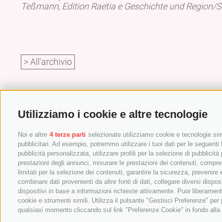
Teßmann, Edition Raetia e Geschichte und Region/St
> All'archivio
Biblioteca Provinciale Dr. Friedrich Teßmann
Utilizziamo i cookie e altre tecnologie
Via A.-Diaz 8 / I-39100 Bolzano
info@tessmann.it
Noi e altre
4 terze parti
selezionate utilizziamo cookie e tecnologie simi
+39 0471 471814
pubblicitari. Ad esempio, potremmo utilizzare i tuoi dati per le seguenti fi
pubblicità personalizzata, utilizzare profili per la selezione di pubblicità
Amministrazione:
prestazioni degli annunci, misurare le prestazioni dei contenuti, comprend
verwaltung@tessmann.it
limitati per la selezione dei contenuti, garantire la sicurezza, prevenire
verwaltung@pec.tessmann.it
combinare dati provenienti da altre fonti di dati, collegare diversi dispos
dispositivi in base a informazioni richieste attivamente. Puoi liberament
Orari di apertura:
cookie e strumenti simili. Utilizza il pulsante "Gestisci Preferenze" pe
dal lunedì al venerdì dalle 9.00 alle 19.00
qualsiasi momento cliccando sul link "Preferenze Cookie" in fondo alla p
sabato dalle 9.00 alle 16.00 (luglio e agosto dalle 9.00 all