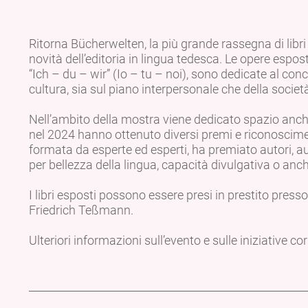
Ritorna Bücherwelten, la più grande rassegna di libri 
novità dell’editoria in lingua tedesca. Le opere espost
“Ich – du – wir” (Io – tu – noi), sono dedicate al con
cultura, sia sul piano interpersonale che della societ
Nell’ambito della mostra viene dedicato spazio anche
nel 2024 hanno ottenuto diversi premi e riconoscimen
formata da esperte ed esperti, ha premiato autori, au
per bellezza della lingua, capacità divulgativa o anc
I libri esposti possono essere presi in prestito presso
Friedrich Teßmann.
Ulteriori informazioni sull’evento e sulle iniziative co