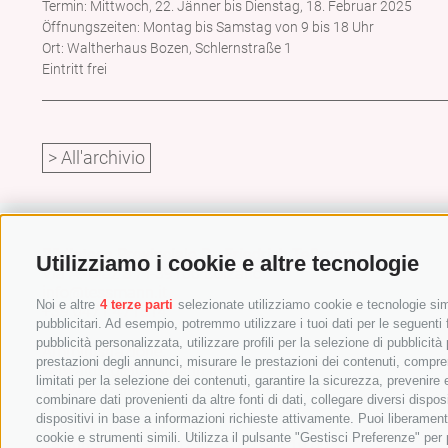
Termin: Mittwoch, 22. Jänner bis Dienstag, 18. Februar 2025
Öffnungszeiten: Montag bis Samstag von 9 bis 18 Uhr
Ort: Waltherhaus Bozen, Schlernstraße 1
Eintritt frei
> All'archivio
Biblioteca Provinciale Dr. Friedrich Teßmann
Utilizziamo i cookie e altre tecnologie
Via A.-Diaz 8 / I-39100 Bolzano
info@tessmann.it
Noi e altre
4 terze parti
selezionate utilizziamo cookie e tecnologie simi
+39 0471 471814
pubblicitari. Ad esempio, potremmo utilizzare i tuoi dati per le seguenti fi
pubblicità personalizzata, utilizzare profili per la selezione di pubblicità
Amministrazione:
prestazioni degli annunci, misurare le prestazioni dei contenuti, comprend
verwaltung@tessmann.it
limitati per la selezione dei contenuti, garantire la sicurezza, prevenire
verwaltung@pec.tessmann.it
combinare dati provenienti da altre fonti di dati, collegare diversi dispos
dispositivi in base a informazioni richieste attivamente. Puoi liberament
Orari di apertura:
cookie e strumenti simili. Utilizza il pulsante "Gestisci Preferenze" pe
dal lunedì al venerdì dalle 9.00 alle 19.00