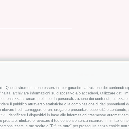
Follow us
li. Questi strumenti sono essenziali per garantire la fruizione dei contenuti di
nalità: archiviare informazioni su dispositivo e/o accedervi, utilizzare dati limit
 personalizzata, creare profili per la personalizzazione dei contenuti, utilizzare
Partner
ere il pubblico attraverso statistiche o la combinazione di dati provenienti da f
 e rilevare frodi, correggere errori, erogare e presentare pubblicità e contenuto
itivi, identificare i dispositivi in base alle informazioni trasmesse automaticam
e prestare, rifiutare o revocare il tuo consenso senza incorrere in limitazioni 
r personalizzare le tue scelte o "Rifiuta tutto" per proseguire senza cookie non