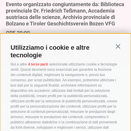
Evento organizzato congiuntamente da: Biblioteca
provinciale Dr. Friedrich Teßmann, Accademia
austriaca delle scienze, Archivio provinciale di
Bolzano e Tiroler Geschichtsverein Bozen VFG
ORE 20:00
Utilizziamo i cookie e altre
Continu
tecnologie
> All'archivio
Noi e altre
4 terze parti
selezionate utilizziamo cookie e tecnologie
simili. Questi strumenti sono essenziali per garantire la fruizione
dei contenuti digitali, migliorare la navigazione e, previo tuo
consenso, per scopi pubblicitari. Ad esempio, potremmo utilizzare i
Biblioteca Provinciale Dr. Friedrich Teßmann
tuoi dati per le seguenti finalità: archiviare informazioni su
Via A.-Diaz 8 / I-39100 Bolzano
dispositivo e/o accedervi, utilizzare dati limitati per la selezione
info@tessmann.it
della pubblicità, creare profili per la pubblicità personalizzata,
+39 0471 471814
utilizzare profili per la selezione di pubblicità personalizzata, creare
profili per la personalizzazione dei contenuti, utilizzare profili per la
Amministrazione:
selezione di contenuti personalizzati, misurare le prestazioni degli
verwaltung@tessmann.it
annunci, misurare le prestazioni dei contenuti, comprendere il
verwaltung@pec.tessmann.it
pubblico attraverso statistiche o la combinazione di dati provenienti
da fonti diverse, sviluppare e migliorare i servizi, utilizzare dati