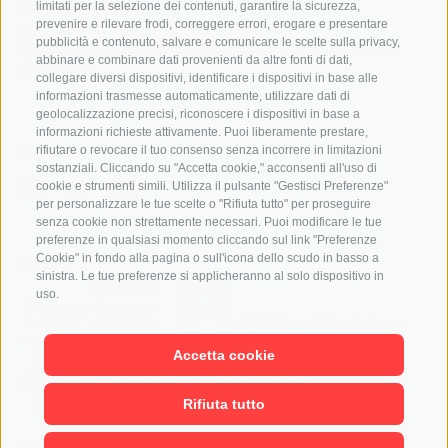
limitati per la selezione dei contenuti, garantire la sicurezza,
Orari di apertura:
prevenire e rilevare frodi, correggere errori, erogare e presentare
dal lunedì al venerdì dalle 9.00 alle 19.00
pubblicità e contenuto, salvare e comunicare le scelte sulla privacy,
sabato dalle 9.00 alle 16.00 (luglio e agosto dalle 9.00
abbinare e combinare dati provenienti da altre fonti di dati,
alle 12.30)
collegare diversi dispositivi, identificare i dispositivi in base alle
informazioni trasmesse automaticamente, utilizzare dati di
geolocalizzazione precisi, riconoscere i dispositivi in base a
informazioni richieste attivamente. Puoi liberamente prestare,
rifiutare o revocare il tuo consenso senza incorrere in limitazioni
Follow us
sostanziali. Cliccando su "Accetta cookie," acconsenti all'uso di
cookie e strumenti simili. Utilizza il pulsante "Gestisci Preferenze"
per personalizzare le tue scelte o "Rifiuta tutto" per proseguire
senza cookie non strettamente necessari. Puoi modificare le tue
preferenze in qualsiasi momento cliccando sul link "Preferenze
Cookie" in fondo alla pagina o sull'icona dello scudo in basso a
Partner
sinistra. Le tue preferenze si applicheranno al solo dispositivo in
uso.
Accetta cookie
Rifiuta tutto
Contatti
/
Cookie Policy
/
Privacy
/
Preferenze Cookies
/