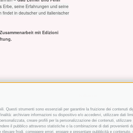
s Erbe, seine Erfahrungen und seine
findet in deutscher und italienischer
 Zusammenarbeit mit Edizioni
ftung.
Follow us
li. Questi strumenti sono essenziali per garantire la fruizione dei contenuti di
nalità: archiviare informazioni su dispositivo e/o accedervi, utilizzare dati limit
 personalizzata, creare profili per la personalizzazione dei contenuti, utilizzare
Partner
ere il pubblico attraverso statistiche o la combinazione di dati provenienti da f
 e rilevare frodi, correggere errori, erogare e presentare pubblicità e contenuto