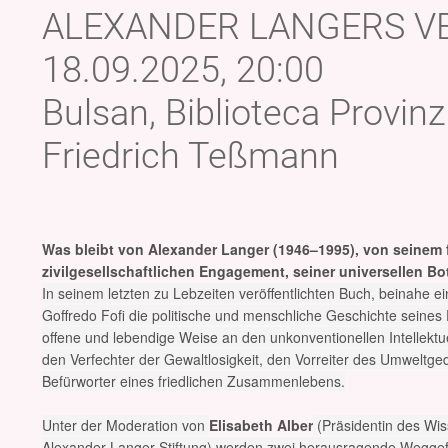
ALEXANDER LANGERS V
18.09.2025, 20:00
Bulsan, Biblioteca Provinzi
Friedrich Teßmann
Was bleibt von Alexander Langer (1946–1995), von seinem
zivilgesellschaftlichen Engagement, seiner universellen Bo
In seinem letzten zu Lebzeiten veröffentlichten Buch, beinahe e
Goffredo Fofi die politische und menschliche Geschichte seines
offene und lebendige Weise an den unkonventionellen Intellektu
den Verfechter der Gewaltlosigkeit, den Vorreiter des Umweltg
Befürworter eines friedlichen Zusammenlebens.
Unter der Moderation von
Elisabeth Alber
(Präsidentin des Wis
Alexander Langer Stiftung) werden zwei herausragende Wegge