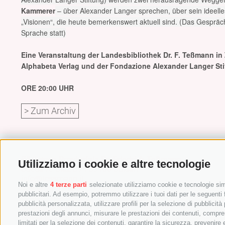
Kammerer
– über Alexander Langer sprechen, über sein ideelle
„Visionen“, die heute bemerkenswert aktuell sind. (Das Gespräch 
Sprache statt)
Eine Veranstaltung der Landesbibliothek Dr. F. Teßmann in
Alphabeta Verlag und der Fondazione Alexander Langer Sti
ORE 20:00 UHR
> Zum Archiv
Biblioteca Provinziala Dr. Friedrich Teßmann
Utilizziamo i cookie e altre tecnologie
Streda A.-Diaz 8 / I-39100 Bulsan
info@tessmann.it
Noi e altre
4 terze parti
selezionate utilizziamo cookie e tecnologie simi
+39 0471 471814
pubblicitari. Ad esempio, potremmo utilizzare i tuoi dati per le seguenti fi
pubblicità personalizzata, utilizzare profili per la selezione di pubblicità
Aministrazion:
prestazioni degli annunci, misurare le prestazioni dei contenuti, comprend
verwaltung@tessmann.it
limitati per la selezione dei contenuti, garantire la sicurezza, prevenire