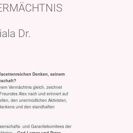
ERMÄCHTNIS
ala Dr.
 facettenreichen Denken, seinem
tschaft?
inem Vermächtnis gleich, zeichnet
 Freundes Alex nach und erinnert auf
ellen, den unermüdlichen Aktivisten,
edankens und den standhaften
senschafts- und Garantiekomitees der
fährten –
Gad Lerner und Peter