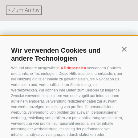
> Zum Archiv
Landesbibliothek Dr. Friedrich Teßmann
A.-Diaz-Straße 8 / I-39100 Bozen
info@tessmann.it
Wir verwenden Cookies und
Continu
+39 0471 471814
andere Technologien
Verwaltung:
Wir und andere ausgewählte
4 Drittparteien
verwenden Cookies
verwaltung@tessmann.it
und ähnliche Technologien. Diese Hilfsmittel sind unerlässlich, um
verwaltung@pec.tessmann.it
die Nutzung digitaler Inhalte zu gewährleisten, die Navigation zu
verbessern und, vorbehaltlich Ihrer Zustimmung, zu
Öffnungszeiten:
Werbezwecken. Wir können Ihre Daten zum Beispiel für folgende
Montag – Freitag 9.00 – 19.00 Uhr, Samstag 9.00 – 16.00
Zwecke verwenden: speichern von oder zugriff auf informationen
Uhr
auf einem endgerät, verwendung reduzierter daten zur auswahl
(Juli und August: Samstag 9.00 – 12.30 Uhr)
von werbeanzeigen, erstellung von profilen für personalisierte
werbung, verwendung von profilen zur auswahl personalisierter
werbung, erstellung von profilen zur personalisierung von inhalten,
verwendung von profilen zur auswahl personalisierter inhalte,
messung der werbeleistung, messung der performance von
Follow us
inhalten, analyse von zielgruppen durch statistiken oder