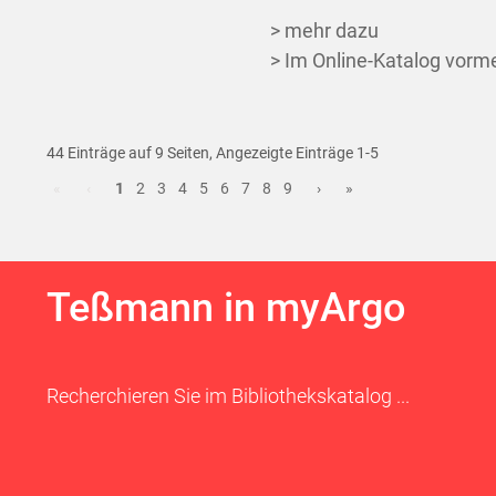
> mehr dazu
> Im Online-Katalog vorm
44 Einträge auf 9 Seiten, Angezeigte Einträge 1-5
«
‹
1
2
3
4
5
6
7
8
9
›
»
Teßmann in myArgo
Recherchieren Sie im Bibliothekskatalog ...