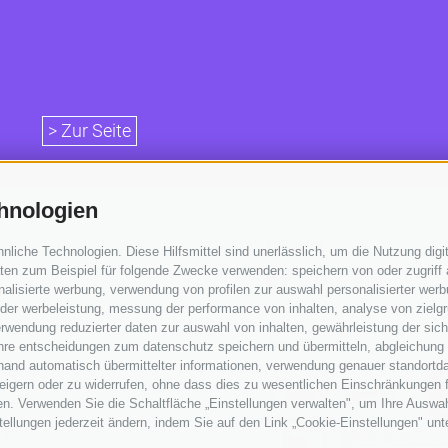
> Zur Seite
hnologien
Follow us
iche Technologien. Diese Hilfsmittel sind unerlässlich, um die Nutzung digit
en zum Beispiel für folgende Zwecke verwenden: speichern von oder zugriff 
alisierte werbung, verwendung von profilen zur auswahl personalisierter werbun
 der werbeleistung, messung der performance von inhalten, analyse von zielg
rwendung reduzierter daten zur auswahl von inhalten, gewährleistung der sic
Partner
 ihre entscheidungen zum datenschutz speichern und übermitteln, abgleichung
hand automatisch übermittelter informationen, verwendung genauer standortda
erweigern oder zu widerrufen, ohne dass dies zu wesentlichen Einschränkungen 
en. Verwenden Sie die Schaltfläche „Einstellungen verwalten", um Ihre Ausw
nstellungen jederzeit ändern, indem Sie auf den Link „Cookie-Einstellungen" un
 Uhr