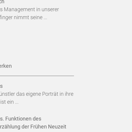
ch
es Management in unserer
inger nimmt seine ...
erken
es
stler das eigene Porträt in ihre
t ein ...
es. Funktionen des
derzählung der Frühen Neuzeit