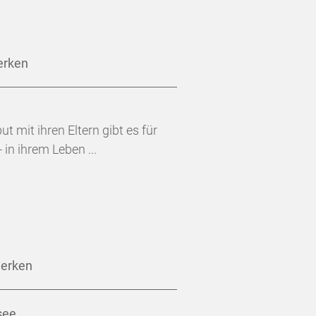
erken
t mit ihren Eltern gibt es für
in ihrem Leben ...
merken
see