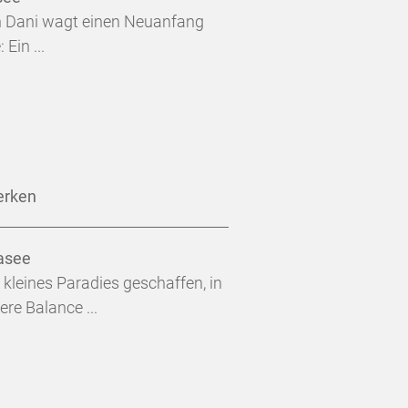
in Dani wagt einen Neuanfang
Ein ...
erken
asee
n kleines Paradies geschaffen, in
ere Balance ...