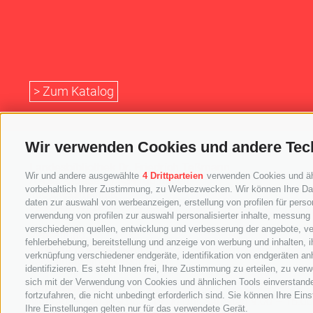
> Zum Katalog
Wir verwenden Cookies und andere Tec
Landesbibliothek Dr. Friedrich Teßmann
Wir und andere ausgewählte
4 Drittparteien
verwenden Cookies und ähnl
A.-Diaz-Straße 8 / I-39100 Bozen
vorbehaltlich Ihrer Zustimmung, zu Werbezwecken. Wir können Ihre Dat
info@tessmann.it
daten zur auswahl von werbeanzeigen, erstellung von profilen für person
+39 0471 471814
verwendung von profilen zur auswahl personalisierter inhalte, messung
verschiedenen quellen, entwicklung und verbesserung der angebote, ve
Verwaltung:
fehlerbehebung, bereitstellung und anzeige von werbung und inhalten,
verwaltung@tessmann.it
verknüpfung verschiedener endgeräte, identifikation von endgeräten an
verwaltung@pec.tessmann.it
identifizieren. Es steht Ihnen frei, Ihre Zustimmung zu erteilen, zu v
sich mit der Verwendung von Cookies und ähnlichen Tools einverstand
Öffnungszeiten:
fortzufahren, die nicht unbedingt erforderlich sind. Sie können Ihre Ei
Montag – Freitag 9.00 – 19.00 Uhr, Samstag 9.00 – 16.00
Ihre Einstellungen gelten nur für das verwendete Gerät.