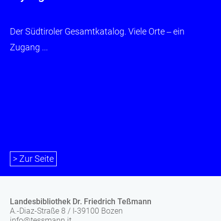
Der Südtiroler Gesamtkatalog. Viele Orte ‒ ein
Zugang ...
> Zur Seite
Landesbibliothek Dr. Friedrich Teßmann
A.-Diaz-Straße 8 / I-39100 Bozen
info@tessmann.it