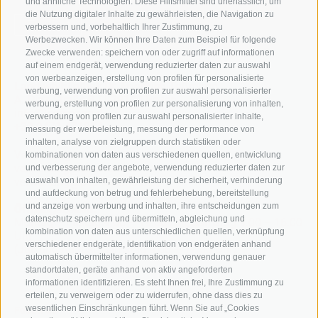
und ähnliche Technologien. Diese Hilfsmittel sind unerlässlich, um
die Nutzung digitaler Inhalte zu gewährleisten, die Navigation zu
> Zur Seite
verbessern und, vorbehaltlich Ihrer Zustimmung, zu
Werbezwecken. Wir können Ihre Daten zum Beispiel für folgende
Zwecke verwenden: speichern von oder zugriff auf informationen
auf einem endgerät, verwendung reduzierter daten zur auswahl
von werbeanzeigen, erstellung von profilen für personalisierte
Landesbibliothek Dr. Friedrich Teßmann
werbung, verwendung von profilen zur auswahl personalisierter
A.-Diaz-Straße 8 / I-39100 Bozen
werbung, erstellung von profilen zur personalisierung von inhalten,
info@tessmann.it
verwendung von profilen zur auswahl personalisierter inhalte,
+39 0471 471814
messung der werbeleistung, messung der performance von
inhalten, analyse von zielgruppen durch statistiken oder
Verwaltung:
kombinationen von daten aus verschiedenen quellen, entwicklung
verwaltung@tessmann.it
und verbesserung der angebote, verwendung reduzierter daten zur
verwaltung@pec.tessmann.it
auswahl von inhalten, gewährleistung der sicherheit, verhinderung
und aufdeckung von betrug und fehlerbehebung, bereitstellung
und anzeige von werbung und inhalten, ihre entscheidungen zum
Öffnungszeiten:
datenschutz speichern und übermitteln, abgleichung und
Montag – Freitag 9.00 – 19.00 Uhr, Samstag 9.00 – 16.00
kombination von daten aus unterschiedlichen quellen, verknüpfung
Uhr
verschiedener endgeräte, identifikation von endgeräten anhand
(Juli und August: Samstag 9.00 – 12.30 Uhr)
automatisch übermittelter informationen, verwendung genauer
standortdaten, geräte anhand von aktiv angeforderten
informationen identifizieren. Es steht Ihnen frei, Ihre Zustimmung zu
erteilen, zu verweigern oder zu widerrufen, ohne dass dies zu
wesentlichen Einschränkungen führt. Wenn Sie auf „Cookies
Follow us