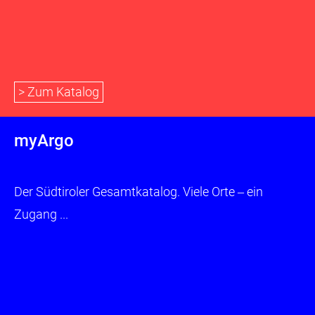
> Zum Katalog
myArgo
Der Südtiroler Gesamtkatalog. Viele Orte ‒ ein
Zugang ...