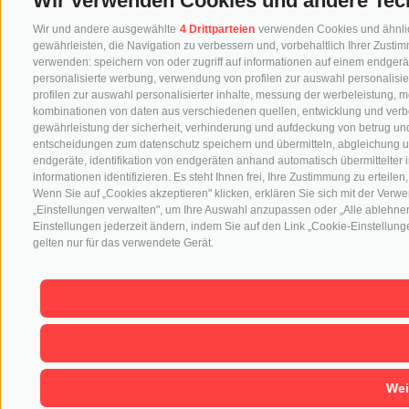
Wir verwenden Cookies und andere Tec
Wir und andere ausgewählte
4 Drittparteien
verwenden Cookies und ähnliche
gewährleisten, die Navigation zu verbessern und, vorbehaltlich Ihrer Zus
verwenden: speichern von oder zugriff auf informationen auf einem endgerä
personalisierte werbung, verwendung von profilen zur auswahl personalisier
profilen zur auswahl personalisierter inhalte, messung der werbeleistung, 
kombinationen von daten aus verschiedenen quellen, entwicklung und verb
gewährleistung der sicherheit, verhinderung und aufdeckung von betrug und
entscheidungen zum datenschutz speichern und übermitteln, abgleichung u
endgeräte, identifikation von endgeräten anhand automatisch übermittelter
informationen identifizieren. Es steht Ihnen frei, Ihre Zustimmung zu erteil
Wenn Sie auf „Cookies akzeptieren" klicken, erklären Sie sich mit der Ver
„Einstellungen verwalten", um Ihre Auswahl anzupassen oder „Alle ablehnen"
Einstellungen jederzeit ändern, indem Sie auf den Link „Cookie-Einstellunge
gelten nur für das verwendete Gerät.
Wei