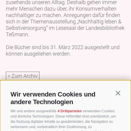
zusehends unseren Alltag. Deshalb gehen immer
mehr Menschen dazu über, ihr Konsumverhalten
nachhaltiger zu machen. Anregungen dafür finden
sich in der Themenausstellung „Nachhaltig leben &
Selbstversorgung“ im Lesesaal der Landesbibliothek
Teßmann.
Die Bücher sind bis 31. März 2022 ausgestellt und
können ausgeliehen werden.
> Zum Archiv
Wir verwenden Cookies und
Continu
andere Technologien
Landesbibliothek Dr. Friedrich Teßmann
A.-Diaz-Straße 8 / I-39100 Bozen
Wir und andere ausgewählte
4 Drittparteien
verwenden Cookies
info@tessmann.it
und ähnliche Technologien. Diese Hilfsmittel sind unerlässlich, um
+39 0471 471814
die Nutzung digitaler Inhalte zu gewährleisten, die Navigation zu
verbessern und, vorbehaltlich Ihrer Zustimmung, zu
Verwaltung: