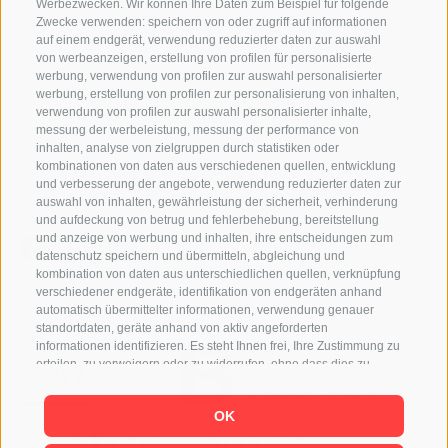
Werbezwecken. Wir können Ihre Daten zum Beispiel für folgende
verwaltung@tessmann.it
Zwecke verwenden: speichern von oder zugriff auf informationen
verwaltung@pec.tessmann.it
auf einem endgerät, verwendung reduzierter daten zur auswahl
von werbeanzeigen, erstellung von profilen für personalisierte
Öffnungszeiten:
werbung, verwendung von profilen zur auswahl personalisierter
Montag – Freitag 9.00 – 19.00 Uhr, Samstag 9.00 – 16.00
werbung, erstellung von profilen zur personalisierung von inhalten,
Uhr
verwendung von profilen zur auswahl personalisierter inhalte,
(Juli und August: Samstag 9.00 – 12.30 Uhr)
messung der werbeleistung, messung der performance von
inhalten, analyse von zielgruppen durch statistiken oder
kombinationen von daten aus verschiedenen quellen, entwicklung
und verbesserung der angebote, verwendung reduzierter daten zur
auswahl von inhalten, gewährleistung der sicherheit, verhinderung
Follow us
und aufdeckung von betrug und fehlerbehebung, bereitstellung
und anzeige von werbung und inhalten, ihre entscheidungen zum
datenschutz speichern und übermitteln, abgleichung und
kombination von daten aus unterschiedlichen quellen, verknüpfung
verschiedener endgeräte, identifikation von endgeräten anhand
automatisch übermittelter informationen, verwendung genauer
Partner
standortdaten, geräte anhand von aktiv angeforderten
informationen identifizieren. Es steht Ihnen frei, Ihre Zustimmung zu
erteilen, zu verweigern oder zu widerrufen, ohne dass dies zu
wesentlichen Einschränkungen führt. Wenn Sie auf „Cookies
akzeptieren" klicken, erklären Sie sich mit der Verwendung von
OK
Cookies und ähnlichen Tools einverstanden. Verwenden Sie die
Schaltfläche „Einstellungen verwalten", um Ihre Auswahl