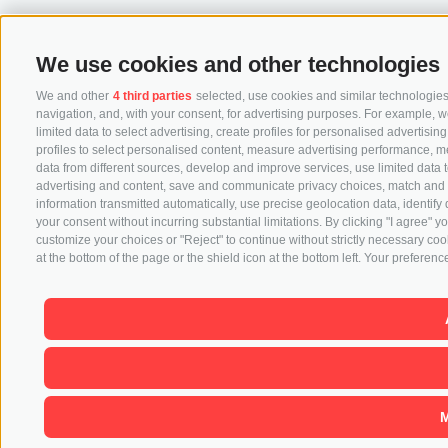
We use cookies and other technologies
We and other
4 third parties
selected, use cookies and similar technologies.
navigation, and, with your consent, for advertising purposes. For example, w
limited data to select advertising, create profiles for personalised advertisin
profiles to select personalised content, measure advertising performance, 
data from different sources, develop and improve services, use limited data to
advertising and content, save and communicate privacy choices, match and co
information transmitted automatically, use precise geolocation data, identify
your consent without incurring substantial limitations. By clicking "I agree"
customize your choices or "Reject" to continue without strictly necessary co
at the bottom of the page or the shield icon at the bottom left. Your preference
M