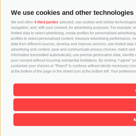
We use cookies and other technologies
We and other
4 third parties
selected, use cookies and similar technologies.
navigation, and, with your consent, for advertising purposes. For example, w
limited data to select advertising, create profiles for personalised advertisin
profiles to select personalised content, measure advertising performance, 
data from different sources, develop and improve services, use limited data to
advertising and content, save and communicate privacy choices, match and co
information transmitted automatically, use precise geolocation data, identify
your consent without incurring substantial limitations. By clicking "I agree"
customize your choices or "Reject" to continue without strictly necessary co
at the bottom of the page or the shield icon at the bottom left. Your preference
M