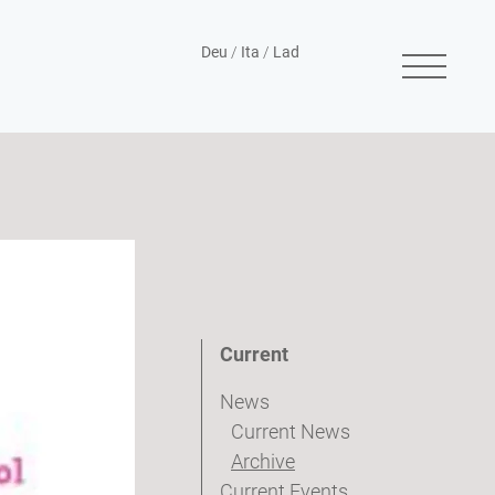
Deu
/
Ita
/
Lad
Current
News
Current News
Archive
Current Events