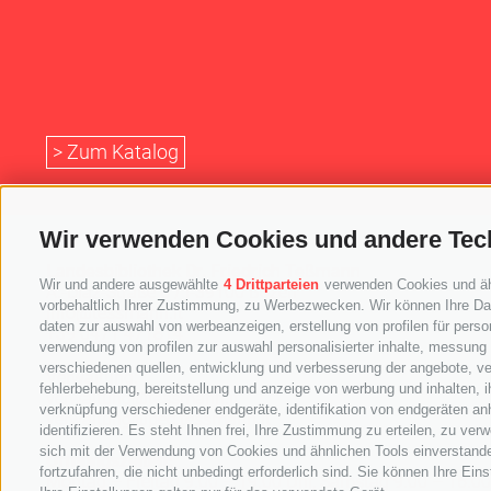
> Zum Katalog
Wir verwenden Cookies und andere Tec
Landesbibliothek Dr. Friedrich Teßmann
Wir und andere ausgewählte
4 Drittparteien
verwenden Cookies und ähnl
A.-Diaz-Straße 8 / I-39100 Bozen
vorbehaltlich Ihrer Zustimmung, zu Werbezwecken. Wir können Ihre Dat
info@tessmann.it
daten zur auswahl von werbeanzeigen, erstellung von profilen für person
+39 0471 471814
verwendung von profilen zur auswahl personalisierter inhalte, messung
verschiedenen quellen, entwicklung und verbesserung der angebote, ve
Verwaltung:
fehlerbehebung, bereitstellung und anzeige von werbung und inhalten,
verwaltung@tessmann.it
verknüpfung verschiedener endgeräte, identifikation von endgeräten an
verwaltung@pec.tessmann.it
identifizieren. Es steht Ihnen frei, Ihre Zustimmung zu erteilen, zu v
sich mit der Verwendung von Cookies und ähnlichen Tools einverstand
Öffnungszeiten:
fortzufahren, die nicht unbedingt erforderlich sind. Sie können Ihre Ei
Montag – Freitag 9.00 – 19.00 Uhr, Samstag 9.00 – 16.00