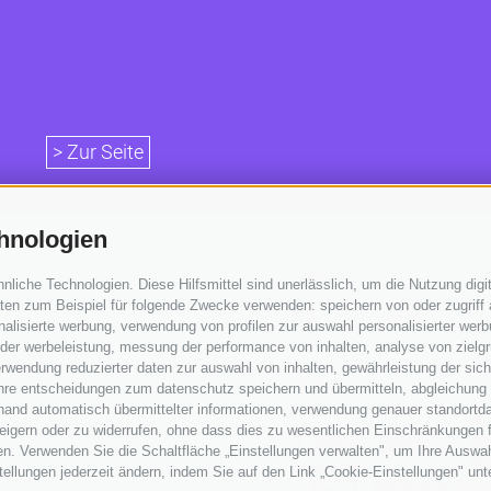
> Zur Seite
hnologien
Follow us
iche Technologien. Diese Hilfsmittel sind unerlässlich, um die Nutzung digit
en zum Beispiel für folgende Zwecke verwenden: speichern von oder zugriff 
alisierte werbung, verwendung von profilen zur auswahl personalisierter werbun
 der werbeleistung, messung der performance von inhalten, analyse von zielg
rwendung reduzierter daten zur auswahl von inhalten, gewährleistung der sic
Partner
 ihre entscheidungen zum datenschutz speichern und übermitteln, abgleichung
hand automatisch übermittelter informationen, verwendung genauer standortda
erweigern oder zu widerrufen, ohne dass dies zu wesentlichen Einschränkungen 
en. Verwenden Sie die Schaltfläche „Einstellungen verwalten", um Ihre Ausw
nstellungen jederzeit ändern, indem Sie auf den Link „Cookie-Einstellungen" un
 Uhr