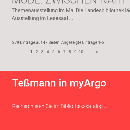
MODE: ZWISCHEN NAHT
Themenausstellung im Mai Die Landesbibliothek lä
Ausstellung im Lesesaal ...
279 Einträge auf 47 Seiten, Angezeigte Einträge 1-6
«
‹
1
2
3
4
5
6
7
8
9
10
›
»
Teßmann in myArgo
Recherchieren Sie im Bibliothekskatalog ...