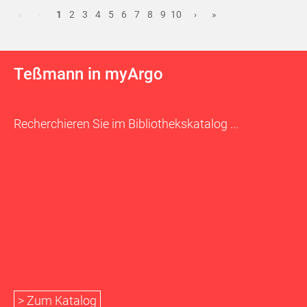
«
‹
1
2
3
4
5
6
7
8
9
10
›
»
Teßmann in myArgo
Recherchieren Sie im Bibliothekskatalog ...
> Zum Katalog