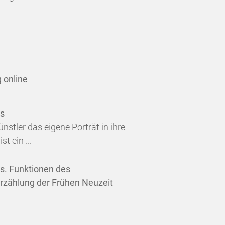
 online
es
stler das eigene Porträt in ihre
t ein ...
es. Funktionen des
derzählung der Frühen Neuzeit