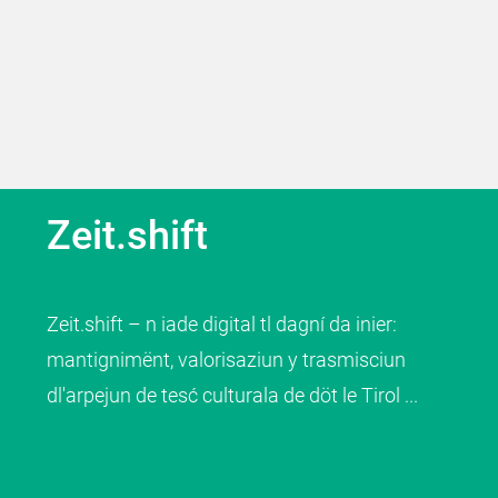
Zeit.shift
Zeit.shift – n iade digital tl dagní da inier:
mantignimënt, valorisaziun y trasmisciun
dl'arpejun de tesć culturala de döt le Tirol ...