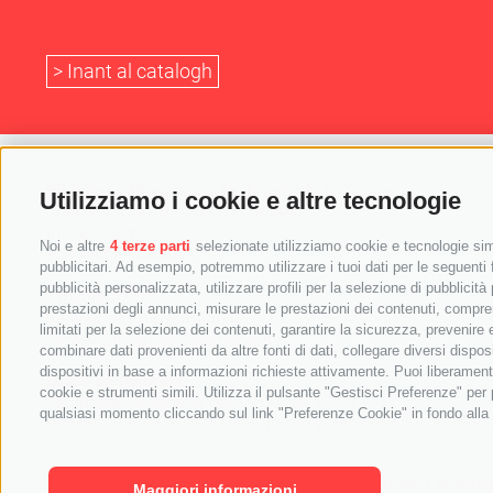
> Inant al catalogh
Biblioteca Provinziala Dr. Friedrich Teßmann
Utilizziamo i cookie e altre tecnologie
Streda A.-Diaz 8 / I-39100 Bulsan
info@tessmann.it
Noi e altre
4 terze parti
selezionate utilizziamo cookie e tecnologie simi
+39 0471 471814
pubblicitari. Ad esempio, potremmo utilizzare i tuoi dati per le seguenti fi
pubblicità personalizzata, utilizzare profili per la selezione di pubblicità
Aministrazion:
prestazioni degli annunci, misurare le prestazioni dei contenuti, comprend
verwaltung@tessmann.it
limitati per la selezione dei contenuti, garantire la sicurezza, prevenire
verwaltung@pec.tessmann.it
combinare dati provenienti da altre fonti di dati, collegare diversi dispos
dispositivi in base a informazioni richieste attivamente. Puoi liberament
Orars de giaurida:
cookie e strumenti simili. Utilizza il pulsante "Gestisci Preferenze" pe
dal lunesc al vënerdi dala 9:00 ala 19:00
qualsiasi momento cliccando sul link "Preferenze Cookie" in fondo alla p
de sada dala 9.00 ala 16.00 (lugio y agost dala 9:00 ala 1
Cuntat
/
Cookie Policy
/
Privacy
/
Cookie preferences
/
Aminist
Maggiori informazioni