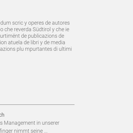
 adum scric y operes de autores
o che reverda Südtirol y che ie
urtimënt de publicazions de
on atuela de libri y de media
azions plu mpurtantes di ultimi
ch
es Management in unserer
inger nimmt seine ...