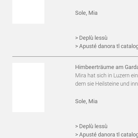
Sole, Mia
> Deplù lessù
> Apusté danora tl catalog
Himbeerträume am Gard
Mira hat sich in Luzern ei
dem sie Heilsteine und inn
Sole, Mia
> Deplù lessù
> Apusté danora tl catalog