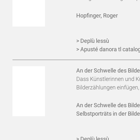
Hopfinger, Roger
> Deplù lessù
> Apusté danora tl catalog
An der Schwelle des Bild
Dass Künstlerinnen und Kün
Bilderzählungen einfügen, is
An der Schwelle des Bild
Selbstporträts in der Bil
> Deplù lessù