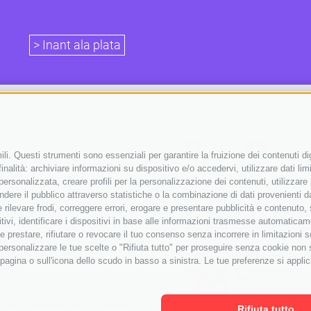
> Inant ala plata
Follow us
li. Questi strumenti sono essenziali per garantire la fruizione dei contenuti di
nalità: archiviare informazioni su dispositivo e/o accedervi, utilizzare dati limit
 personalizzata, creare profili per la personalizzazione dei contenuti, utilizzare
Partner
ere il pubblico attraverso statistiche o la combinazione di dati provenienti da f
 e rilevare frodi, correggere errori, erogare e presentare pubblicità e contenuto
itivi, identificare i dispositivi in base alle informazioni trasmesse automaticam
e prestare, rifiutare o revocare il tuo consenso senza incorrere in limitazioni 
r personalizzare le tue scelte o "Rifiuta tutto" per proseguire senza cookie non
agina o sull'icona dello scudo in basso a sinistra. Le tue preferenze si applic
2:30)
raziun trasparënta
/
Impressum
/
Rifiuta tutto