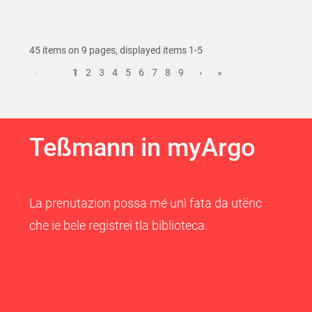
45 items on 9 pages, displayed items 1-5
«
‹
1
2
3
4
5
6
7
8
9
›
»
Teßmann in myArgo
La prenutazion possa mé unì fata da utënc
che ie bele registrei tla biblioteca.