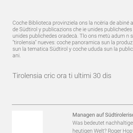
Coche Biblioteca provinziela ons la ncëria de abiné
de Südtirol y publicazions che ie unides publichedes 
unides publichedes oradecà. Tlo ons metù adum n s
"tirolensia" nueves: coche panoramica sun la produzi
sun la tematica Südtirol y coche ududa sun la public
ani.
Tirolensia cric ora ti ultimi 30 dis
Managen auf Südtiroleris
Was bedeutet nachhaltig
heutigen Welt? Roger Hopf