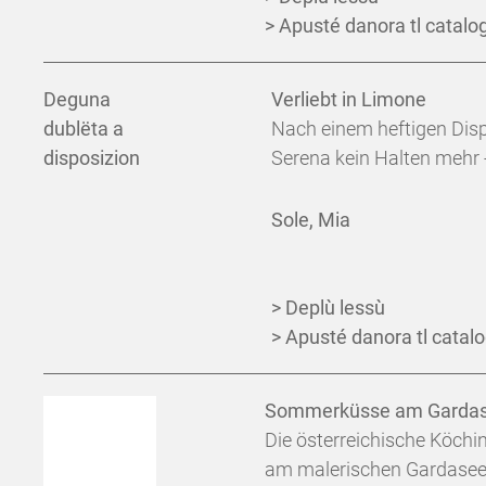
> Apusté danora tl catalog
Deguna
Verliebt in Limone
dublëta a
Nach einem heftigen Dispu
disposizion
Serena kein Halten mehr - 
Sole, Mia
> Deplù lessù
> Apusté danora tl catalo
Sommerküsse am Garda
Die österreichische Köch
am malerischen Gardasee: 