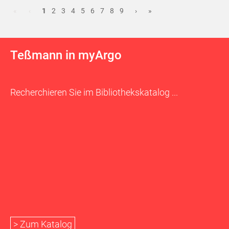
«
‹
1
2
3
4
5
6
7
8
9
›
»
Teßmann in myArgo
Recherchieren Sie im Bibliothekskatalog ...
> Zum Katalog