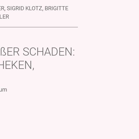
, SIGRID KLOTZ, BRIGITTE
LER
OßER SCHADEN:
HEKEN,
eum