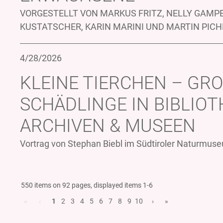
VORGESTELLT VON MARKUS FRITZ, NELLY GAMPER
KUSTATSCHER, KARIN MARINI UND MARTIN PICH
4/28/2026
KLEINE TIERCHEN – GR
SCHÄDLINGE IN BIBLIOT
ARCHIVEN & MUSEEN
Vortrag von Stephan Biebl im Südtiroler Naturmus
550 items on 92 pages, displayed items 1-6
«
‹
1
2
3
4
5
6
7
8
9
10
›
»