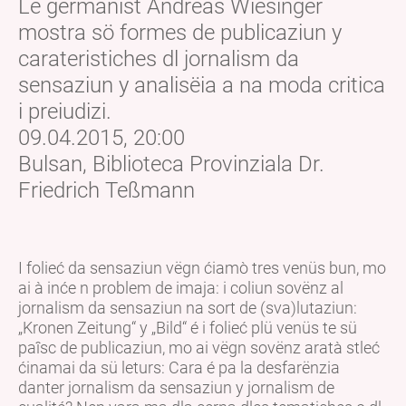
Le germanist Andreas Wiesinger
mostra sö formes de publicaziun y
carateristiches dl jornalism da
sensaziun y analisëia a na moda critica
i preiudizi.
09.04.2015, 20:00
Bulsan, Biblioteca Provinziala Dr.
Friedrich Teßmann
I folieć da sensaziun vëgn ćiamò tres venüs bun, mo
ai à inće n problem de imaja: i coliun sovënz al
jornalism da sensaziun na sort de (sva)lutaziun:
„Kronen Zeitung“ y „Bild“ é i folieć plü venüs te sü
paîsc de publicaziun, mo ai vëgn sovënz aratà stleć
ćinamai da sü leturs: Cara é pa la desfarënzia
danter jornalism da sensaziun y jornalism de