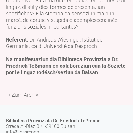
cualité? Nen vara ma dla cerna dles tematiches o dl
lingaz, dl stil y dles formes de presentaziun
spezifiches? É la stampa da sensaziun ma bun
marćé, da corusc y stupida o ademplëscera inće
funziuns soziales importantes?
Referënt:
Dr. Andreas Wiesinger, Istitut de
Germanistica dl‘Université da Desproch
Na manifestaziun dla Biblioteca Provinziala Dr.
Friedrich Teßmann en colaboraziun cun la Sozieté
por le lingaz todësch/seziun da Balsan
> Zum Archiv
Biblioteca Provinziala Dr. Friedrich Teßmann
Streda A.-Diaz 8 / I-39100 Bulsan
info@tessmann.it