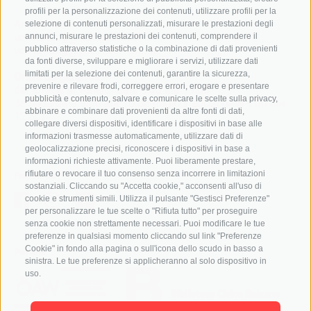
profili per la personalizzazione dei contenuti, utilizzare profili per la
Aministrazion:
selezione di contenuti personalizzati, misurare le prestazioni degli
verwaltung@tessmann.it
annunci, misurare le prestazioni dei contenuti, comprendere il
verwaltung@pec.tessmann.it
pubblico attraverso statistiche o la combinazione di dati provenienti
da fonti diverse, sviluppare e migliorare i servizi, utilizzare dati
limitati per la selezione dei contenuti, garantire la sicurezza,
Orars de giaurida:
prevenire e rilevare frodi, correggere errori, erogare e presentare
dal lunesc al vënerdi dala 9:00 ala 19:00
pubblicità e contenuto, salvare e comunicare le scelte sulla privacy,
de sada dala 9.00 ala 16.00 (lugio y agost dala 9:00 ala
abbinare e combinare dati provenienti da altre fonti di dati,
12:30)
collegare diversi dispositivi, identificare i dispositivi in base alle
informazioni trasmesse automaticamente, utilizzare dati di
geolocalizzazione precisi, riconoscere i dispositivi in base a
informazioni richieste attivamente. Puoi liberamente prestare,
rifiutare o revocare il tuo consenso senza incorrere in limitazioni
Follow us
sostanziali. Cliccando su "Accetta cookie," acconsenti all'uso di
cookie e strumenti simili. Utilizza il pulsante "Gestisci Preferenze"
per personalizzare le tue scelte o "Rifiuta tutto" per proseguire
senza cookie non strettamente necessari. Puoi modificare le tue
preferenze in qualsiasi momento cliccando sul link "Preferenze
Cookie" in fondo alla pagina o sull'icona dello scudo in basso a
Partner
sinistra. Le tue preferenze si applicheranno al solo dispositivo in
uso.