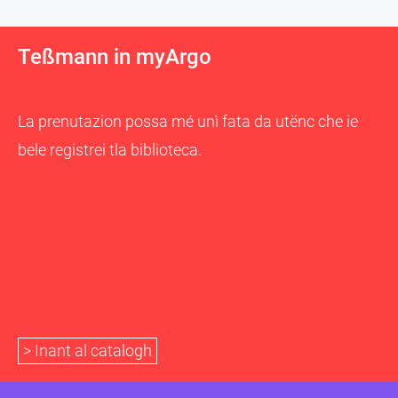
Teßmann in myArgo
La prenutazion possa mé unì fata da utënc che ie
bele registrei tla biblioteca.
> Inant al catalogh