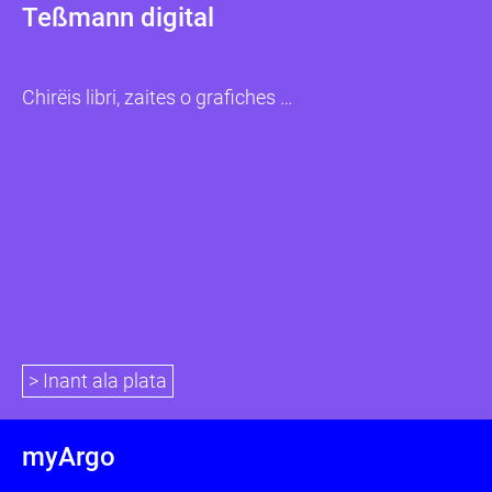
Teßmann digital
Chirëis libri, zaites o grafiches …
> Inant ala plata
myArgo