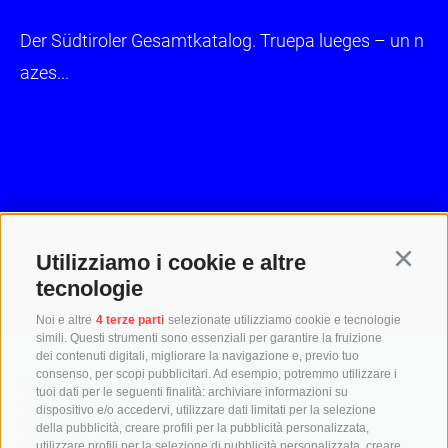
Der Südtiroler Gesamtkatalog. Truepa lueges – un n
azes...
Utilizziamo i cookie e altre
Continu
tecnologie
> Inant ala plata
Noi e altre
4 terze parti
selezionate utilizziamo cookie e tecnologie
simili. Questi strumenti sono essenziali per garantire la fruizione
dei contenuti digitali, migliorare la navigazione e, previo tuo
consenso, per scopi pubblicitari. Ad esempio, potremmo utilizzare i
Biblioteca Provinziala Dr. Friedrich Teßmann
tuoi dati per le seguenti finalità: archiviare informazioni su
Streda A.-Diaz 8 / I-39100 Bulsan
dispositivo e/o accedervi, utilizzare dati limitati per la selezione
info@tessmann.it
della pubblicità, creare profili per la pubblicità personalizzata,
+39 0471 471814
utilizzare profili per la selezione di pubblicità personalizzata, creare