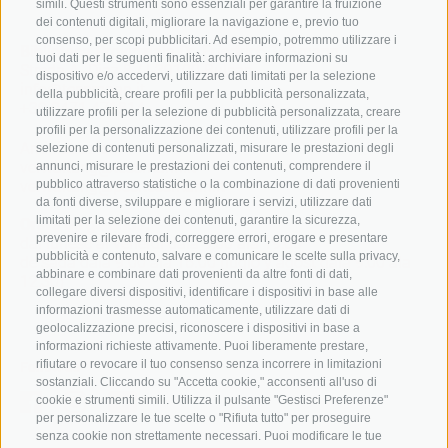
simili. Questi strumenti sono essenziali per garantire la fruizione
dei contenuti digitali, migliorare la navigazione e, previo tuo
consenso, per scopi pubblicitari. Ad esempio, potremmo utilizzare i
Biblioteca Provinziala Dr. Friedrich Teßmann
tuoi dati per le seguenti finalità: archiviare informazioni su
Streda A.-Diaz 8 / I-39100 Bulsan
dispositivo e/o accedervi, utilizzare dati limitati per la selezione
info@tessmann.it
della pubblicità, creare profili per la pubblicità personalizzata,
+39 0471 471814
utilizzare profili per la selezione di pubblicità personalizzata, creare
profili per la personalizzazione dei contenuti, utilizzare profili per la
Aministrazion:
selezione di contenuti personalizzati, misurare le prestazioni degli
verwaltung@tessmann.it
annunci, misurare le prestazioni dei contenuti, comprendere il
verwaltung@pec.tessmann.it
pubblico attraverso statistiche o la combinazione di dati provenienti
da fonti diverse, sviluppare e migliorare i servizi, utilizzare dati
limitati per la selezione dei contenuti, garantire la sicurezza,
Orars de giaurida:
prevenire e rilevare frodi, correggere errori, erogare e presentare
dal lunesc al vënerdi dala 9:00 ala 19:00
pubblicità e contenuto, salvare e comunicare le scelte sulla privacy,
de sada dala 9.00 ala 16.00 (lugio y agost dala 9:00 ala
abbinare e combinare dati provenienti da altre fonti di dati,
12:30)
collegare diversi dispositivi, identificare i dispositivi in base alle
informazioni trasmesse automaticamente, utilizzare dati di
geolocalizzazione precisi, riconoscere i dispositivi in base a
informazioni richieste attivamente. Puoi liberamente prestare,
rifiutare o revocare il tuo consenso senza incorrere in limitazioni
Follow us
sostanziali. Cliccando su "Accetta cookie," acconsenti all'uso di
cookie e strumenti simili. Utilizza il pulsante "Gestisci Preferenze"
per personalizzare le tue scelte o "Rifiuta tutto" per proseguire
senza cookie non strettamente necessari. Puoi modificare le tue