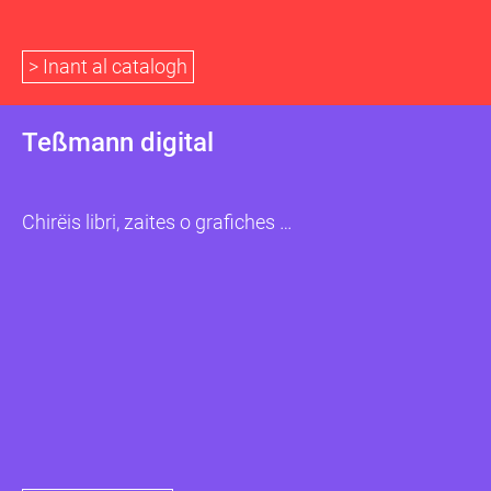
> Inant al catalogh
Teßmann digital
Chirëis libri, zaites o grafiches …