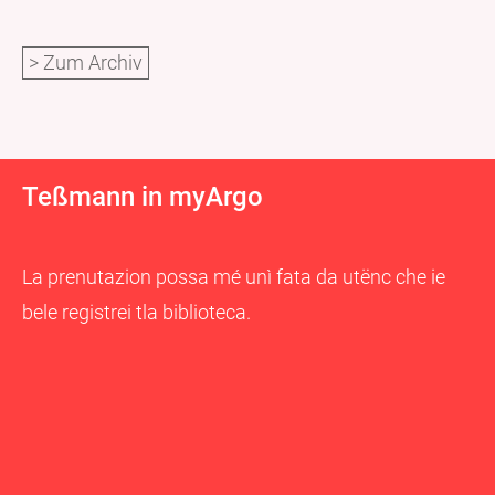
> Zum Archiv
Teßmann in myArgo
La prenutazion possa mé unì fata da utënc che ie
bele registrei tla biblioteca.