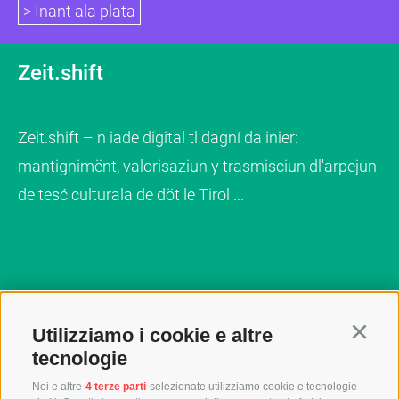
> Inant ala plata
Zeit.shift
Zeit.shift – n iade digital tl dagní da inier:
mantignimënt, valorisaziun y trasmisciun dl'arpejun
de tesć culturala de döt le Tirol ...
Utilizziamo i cookie e altre
Continu
tecnologie
> Inant ala plata
Noi e altre
4 terze parti
selezionate utilizziamo cookie e tecnologie