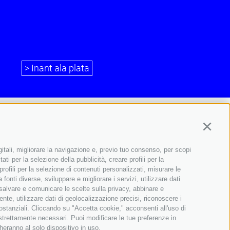
> Inant ala plata
Continu
gitali, migliorare la navigazione e, previo tuo consenso, per scopi
ati per la selezione della pubblicità, creare profili per la
 profili per la selezione di contenuti personalizzati, misurare le
onti diverse, sviluppare e migliorare i servizi, utilizzare dati
, salvare e comunicare le scelte sulla privacy, abbinare e
ente, utilizzare dati di geolocalizzazione precisi, riconoscere i
sostanziali. Cliccando su "Accetta cookie," acconsenti all'uso di
 strettamente necessari. Puoi modificare le tue preferenze in
heranno al solo dispositivo in uso.