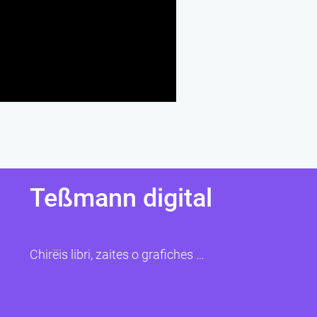
Teßmann digital
Chirëis libri, zaites o grafiches …