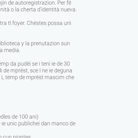
in de autoregistrazion. Per fé
nità o la cherta d’identità nueva.
ra tl foyer. Chëstes possa unì
iblioteca y la prenutazion sun
ra media.
mp da pudëi se i tenì ie de 30
i de mprëst, sce l ne ie deguna
es. L tëmp de mprëst mascim che
edles de 100 ani)
 ie unic publichei dan manco de
o cun njontes