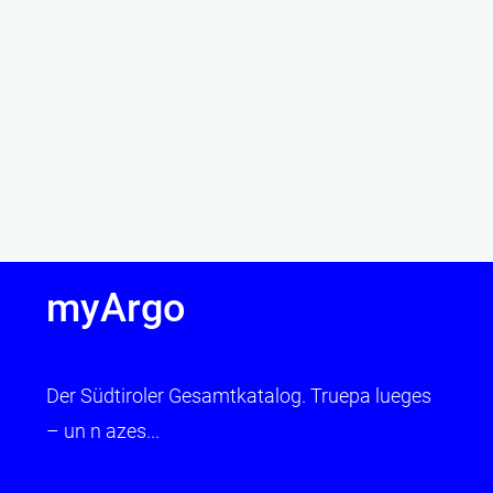
myArgo
Der Südtiroler Gesamtkatalog. Truepa lueges
– un n azes...