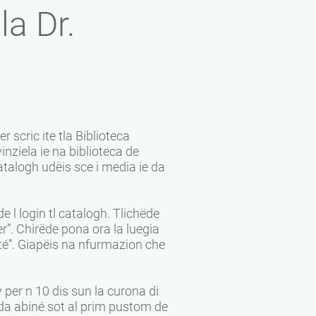
la Dr.
 scric ite tla Biblioteca
inziela ie na biblioteca de
catalogh udëis sce i media ie da
 l login tl catalogh. Tlichëde
er”. Chirëde pona ora la luegia
uté”. Giapëis na nfurmazion che
per n 10 dis sun la curona di
ie da abiné sot al prim pustom de