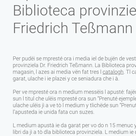
Biblioteca provinzie
Friedrich Teßmann
Per pudëi se mpresté ora i media iel de bujën de vester
provinziela Dr. Friedrich Teßmann. La Biblioteca prov
magasin, l azes ai media vën fat tres l
catalogh
. Tl 
garat, ulache i ie plazei y ce seniadura che i à.
Per ve mpresté ora n medium messëis l apusté: fajëde
sun l titul che ulëis mpresté ora sun “Prenuté ejempl
ulache ulëis jì a ve tò l medium y tlichëde sun “Pren
l’apusteda ie unida fata cun suzes.
L medium apustà ie da garat per vo do n 15 menuc y 
libri da jì a tò dla biblioteca provinziela. L medium 