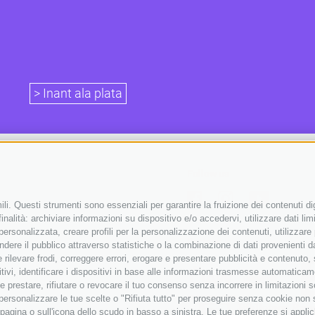
> Inant ala plata
Follow us
li. Questi strumenti sono essenziali per garantire la fruizione dei contenuti di
nalità: archiviare informazioni su dispositivo e/o accedervi, utilizzare dati limit
 personalizzata, creare profili per la personalizzazione dei contenuti, utilizzare
Partner
ere il pubblico attraverso statistiche o la combinazione di dati provenienti da f
 e rilevare frodi, correggere errori, erogare e presentare pubblicità e contenuto
itivi, identificare i dispositivi in base alle informazioni trasmesse automaticam
e prestare, rifiutare o revocare il tuo consenso senza incorrere in limitazioni 
r personalizzare le tue scelte o "Rifiuta tutto" per proseguire senza cookie non
agina o sull'icona dello scudo in basso a sinistra. Le tue preferenze si applic