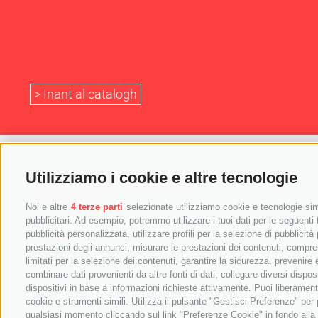
> Inant al catalogh
Biblioteca Provinziala Dr. Friedrich Teßmann
Utilizziamo i cookie e altre tecnologie
Streda A.-Diaz 8 / I-39100 Bulsan
info@tessmann.it
Noi e altre
4 terze parti
selezionate utilizziamo cookie e tecnologie simi
+39 0471 471814
pubblicitari. Ad esempio, potremmo utilizzare i tuoi dati per le seguenti fi
pubblicità personalizzata, utilizzare profili per la selezione di pubblicità
Aministrazion:
prestazioni degli annunci, misurare le prestazioni dei contenuti, comprend
verwaltung@tessmann.it
limitati per la selezione dei contenuti, garantire la sicurezza, prevenire
verwaltung@pec.tessmann.it
combinare dati provenienti da altre fonti di dati, collegare diversi dispos
dispositivi in base a informazioni richieste attivamente. Puoi liberament
Orars de giaurida:
cookie e strumenti simili. Utilizza il pulsante "Gestisci Preferenze" pe
dal lunesc al vënerdi dala 9:00 ala 19:00
qualsiasi momento cliccando sul link "Preferenze Cookie" in fondo alla p