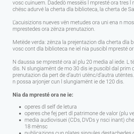
vosc cuinuem. Dadedò messëis l mpresté ora tres l nj
chësc adurvé la cherta dla biblioteca, la cherta de Sa
L’acuisizions nueves vën metudes ora uni ena n most
mprestedes ora zënza prenutazion.
Metëde verda: zënza la prejentazion dla cherta dla b
vosc cont dla biblioteca ne iel nia puscibl mpresté o
N daussa se mpresté ora al plu 20 media al iede. L të
dis. N slungiamënt de mo 30 dis ie puscibl dal prim d
prenutazion da pert de d’autri utënc/d’autra utënt
n possa arjonjer cun l slungiamënt ie de 120 dis.
Nia da mpresté ora ne ie:
operes dl self de letura
operes che fej pert dl patrimone de valor (plu v
media audiovisuei (CDs, DVDs y nsci inant) che
18 mënsc
publicazions cun plates singules destachedes 