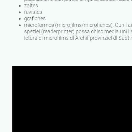
zaites
revistes
grafiches
microformes (microfilms/microfiches). Cun l aiu
speziei (readerprinter) possa chisc media unì li
letura di microfilms dl Archif provinziel dl Südt