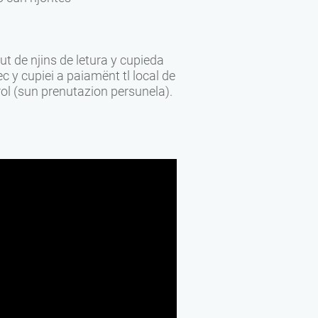
t de njins de letura y cupieda
ec y cupiei a paiamënt tl local de
irol (sun prenutazion persunela).