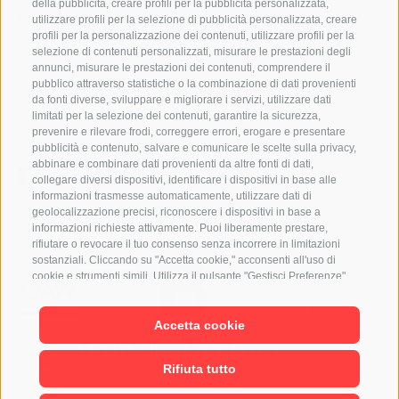
della pubblicità, creare profili per la pubblicità personalizzata,
Orars de giaurida:
utilizzare profili per la selezione di pubblicità personalizzata, creare
dal lunesc al vënerdi dala 9:00 ala 19:00
profili per la personalizzazione dei contenuti, utilizzare profili per la
de sada dala 9.00 ala 16.00 (lugio y agost dala 9:00 ala
selezione di contenuti personalizzati, misurare le prestazioni degli
12:30)
annunci, misurare le prestazioni dei contenuti, comprendere il
pubblico attraverso statistiche o la combinazione di dati provenienti
da fonti diverse, sviluppare e migliorare i servizi, utilizzare dati
limitati per la selezione dei contenuti, garantire la sicurezza,
prevenire e rilevare frodi, correggere errori, erogare e presentare
Follow us
pubblicità e contenuto, salvare e comunicare le scelte sulla privacy,
abbinare e combinare dati provenienti da altre fonti di dati,
collegare diversi dispositivi, identificare i dispositivi in base alle
informazioni trasmesse automaticamente, utilizzare dati di
geolocalizzazione precisi, riconoscere i dispositivi in base a
informazioni richieste attivamente. Puoi liberamente prestare,
Partner
rifiutare o revocare il tuo consenso senza incorrere in limitazioni
sostanziali. Cliccando su "Accetta cookie," acconsenti all'uso di
cookie e strumenti simili. Utilizza il pulsante "Gestisci Preferenze"
per personalizzare le tue scelte o "Rifiuta tutto" per proseguire
senza cookie non strettamente necessari. Puoi modificare le tue
Accetta cookie
preferenze in qualsiasi momento cliccando sul link "Preferenze
Cookie" in fondo alla pagina o sull'icona dello scudo in basso a
sinistra. Le tue preferenze si applicheranno al solo dispositivo in
Rifiuta tutto
uso.