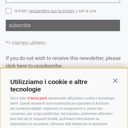
Ie é liet i
regulamënc sun la privacy
y son a una.
*= ciamps ublienc
If you do not wish to receive this newsletter, please
click here to unsubscribe.
Utilizziamo i cookie e altre
Continu
Biblioteca Provinziala Dr. Friedrich Teßmann
tecnologie
Streda A.-Diaz 8 / I-39100 Bulsan
info@tessmann.it
Noi e altre
4 terze parti
selezionate utilizziamo cookie e tecnologie
+39 0471 471814
simili. Questi strumenti sono essenziali per garantire la fruizione
dei contenuti digitali, migliorare la navigazione e, previo tuo
Aministrazion:
consenso, per scopi pubblicitari. Ad esempio, potremmo utilizzare i
verwaltung@tessmann.it
tuoi dati per le seguenti finalità: archiviare informazioni su
verwaltung@pec.tessmann.it
dispositivo e/o accedervi, utilizzare dati limitati per la selezione