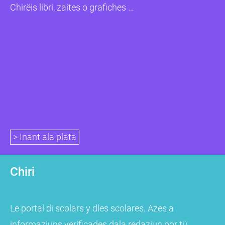
Chirëis libri, zaites o grafiches …
> Inant ala plata
Chiri
Le portal di scolars y dles scolares. Azes a
informaziuns verificades dala redaziun por tü