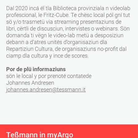
Dal 2020 incá él tla Biblioteca provinziala n videolab
profescional, le Fritz-Cube. Te chësc local pól gní tut
sö y/o trasmetü via streaming presentaziuns de
libri, cërtli de discusciun, intervistes o webinars. Sön
domanda ti vëgn le video-lab metü a desposiziun
debann a d'atres unités d'organisaziun dla
Repartiziun Cultura, de organisaziuns no-profit dal
ciamp dla cultura y ince de scores.
Por de plü informaziuns
sön le local y por prenoté contatede
Johannes Andresen
johannes.andresen@tessmann.it
Teßmann in myArgo