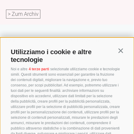
> Zum Archiv
Biblioteca Provinziala Dr. Friedrich Teßmann
Streda A.-Diaz 8 / I-39100 Bulsan
Utilizziamo i cookie e altre
info@tessmann.it
Continu
+39 0471 471814
tecnologie
Aministrazion:
Noi e altre
4 terze parti
selezionate utilizziamo cookie e tecnologie
verwaltung@tessmann.it
simili. Questi strumenti sono essenziali per garantire la fruizione
verwaltung@pec.tessmann.it
dei contenuti digitali, migliorare la navigazione e, previo tuo
consenso, per scopi pubblicitari. Ad esempio, potremmo utilizzare i
tuoi dati per le seguenti finalità: archiviare informazioni su
Orars de giaurida:
dispositivo e/o accedervi, utilizzare dati limitati per la selezione
dal lunesc al vënerdi dala 9:00 ala 19:00
della pubblicità, creare profili per la pubblicità personalizzata,
de sada dala 9.00 ala 16.00 (lugio y agost dala 9:00 ala
utilizzare profili per la selezione di pubblicità personalizzata, creare
12:30)
profili per la personalizzazione dei contenuti, utilizzare profili per la
selezione di contenuti personalizzati, misurare le prestazioni degli
annunci, misurare le prestazioni dei contenuti, comprendere il
pubblico attraverso statistiche o la combinazione di dati provenienti
da fonti diverse, sviluppare e migliorare i servizi, utilizzare dati