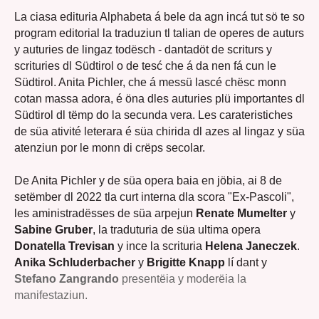
La ciasa edituria Alphabeta á bele da agn incá tut sö te so
program editorial la traduziun tl talian de operes de auturs
y auturies de lingaz todësch - dantadöt de scriturs y
scrituries dl Südtirol o de tesć che á da nen fá cun le
Südtirol. Anita Pichler, che á messü lascé chësc monn
cotan massa adora, é öna dles auturies plü importantes dl
Südtirol dl tëmp do la secunda vera. Les carateristiches
de süa ativité leterara é süa chirida dl azes al lingaz y süa
atenziun por le monn di crëps secolar.
De Anita Pichler y de süa opera baia en jöbia, ai 8 de
setëmber dl 2022 tla curt interna dla scora "Ex-Pascoli",
les aministradësses de süa arpejun
Renate Mumelter
y
Sabine Gruber
, la traduturia de süa ultima opera
Donatella Trevisan
y ince la scrituria
Helena Janeczek
.
Anika Schluderbacher
y
Brigitte Knapp
lí dant y
Stefano Zangrando
presentëia y moderëia la
manifestaziun.