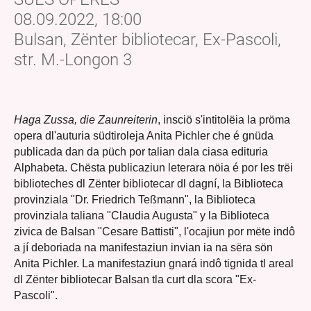
08.09.2022, 18:00
Bulsan, Zënter bibliotecar, Ex-Pascoli,
str. M.-Longon 3
Haga Zussa, die Zaunreiterin
, insciö s'intitolëia la pröma
opera dl'auturia südtiroleja Anita Pichler che é gnüda
publicada dan da püch por talian dala ciasa edituria
Alphabeta. Chësta publicaziun leterara nöia é por les trëi
biblioteches dl Zënter bibliotecar dl dagní, la Biblioteca
provinziala "Dr. Friedrich Teßmann", la Biblioteca
provinziala taliana "Claudia Augusta" y la Biblioteca
zivica de Balsan "Cesare Battisti", l'ocajiun por mëte indô
a jí deboriada na manifestaziun invian ia na sëra sön
Anita Pichler. La manifestaziun gnará indô tignida tl areal
dl Zënter bibliotecar Balsan tla curt dla scora "Ex-
Pascoli".