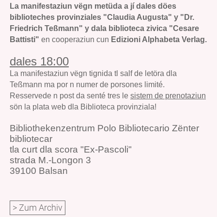
La manifestaziun vëgn metüda a jí dales döes
biblioteches provinziales "Claudia Augusta" y "Dr.
Friedrich Teßmann" y dala biblioteca zivica "Cesare
Battisti"
en cooperaziun cun
Edizioni Alphabeta Verlag.
dales 18:00
La manifestaziun vëgn tignida tl salf de letöra dla
Teßmann ma por n numer de porsones limité.
Resservede n post da senté tres le
sistem de prenotaziun
sön la plata web dla Biblioteca provinziala!
Bibliothekenzentrum Polo Bibliotecario Zënter
bibliotecar
tla curt dla scora "Ex-Pascoli"
strada M.-Longon 3
39100 Balsan
> Zum Archiv