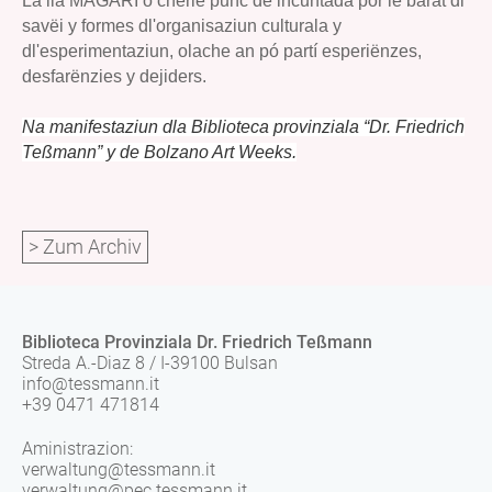
La lia MAGARI ó cherié punc de incuntada por le barat dl
savëi y formes dl'organisaziun culturala y
dl'esperimentaziun, olache an pó partí esperiënzes,
desfarënzies y dejiders.
Na manifestaziun dla Biblioteca provinziala “Dr. Friedrich
Teßmann” y de Bolzano Art Weeks.
> Zum Archiv
Biblioteca Provinziala Dr. Friedrich Teßmann
Streda A.-Diaz 8 / I-39100 Bulsan
info@tessmann.it
+39 0471 471814
Aministrazion:
verwaltung@tessmann.it
verwaltung@pec.tessmann.it