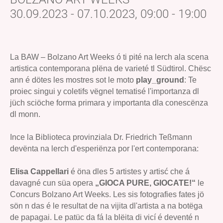
30.09.2023 - 07.10.2023, 09:00 - 19:00
La BAW – Bolzano Art Weeks ó ti pité na lerch ala scena
artistica contemporana plëna de varieté tl Südtirol. Chësc
ann é dötes les mostres sot le moto
play_ground
: Te
proiec singui y coletifs vëgnel tematisé l'importanza dl
jüch sciöche forma primara y importanta dla conescënza
dl monn.
Ince la Biblioteca provinziala Dr. Friedrich Teßmann
devënta na lerch d'esperiënza por l'ert contemporana:
Elisa Cappellari
é öna dles 5 artistes y artisć che á
davagné cun süa opera
„GIOCA PURE, GIOCATE!“
le
Concurs Bolzano Art Weeks. Les sis fotografies fates jö
sön n das é le resultat de na vijita dl'artista a na botëga
de papagai. Le patüc da fá la blëita di vicí é deventé n