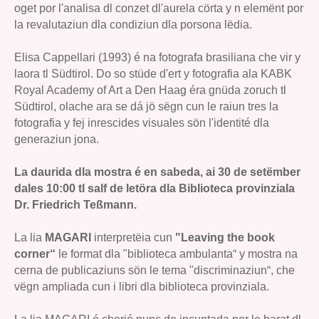
oget por l'analisa dl conzet dl'aurela cörta y n elemënt por
la revalutaziun dla condiziun dla porsona lëdia.
Elisa Cappellari (1993) é na fotografa brasiliana che vir y
laora tl Südtirol. Do so stüde d'ert y fotografia ala KABK
Royal Academy of Art a Den Haag éra gnüda zoruch tl
Südtirol, olache ara se dá jö sëgn cun le raiun tres la
fotografia y fej inrescides visuales sön l'identité dla
generaziun jona.
La daurida dla mostra é en sabeda, ai 30 de setëmber
dales 10:00 tl salf de letöra dla Biblioteca provinziala
Dr. Friedrich Teßmann.
La lia
MAGARI
interpretëia cun
"Leaving the book
corner“
le format dla "biblioteca ambulanta“ y mostra na
cerna de publicaziuns sön le tema "discriminaziun“, che
vëgn ampliada cun i libri dla biblioteca provinziala.