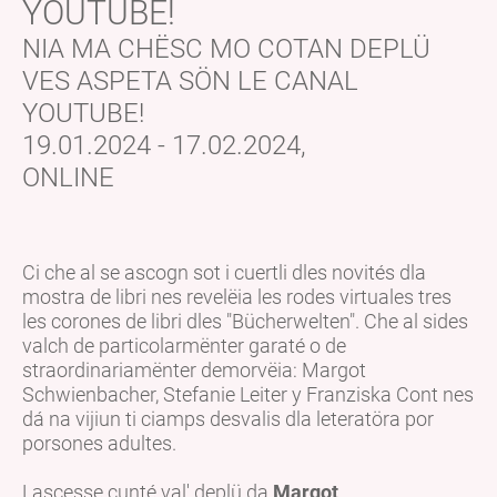
YOUTUBE!
NIA MA CHËSC MO COTAN DEPLÜ
VES ASPETA SÖN LE CANAL
YOUTUBE!
19.01.2024 - 17.02.2024,
ONLINE
Ci che al se ascogn sot i cuertli dles novités dla
mostra de libri nes revelëia les rodes virtuales tres
les corones de libri dles "Bücherwelten". Che al sides
valch de particolarmënter garaté o de
straordinariamënter demorvëia: Margot
Schwienbacher, Stefanie Leiter y Franziska Cont nes
dá na vijiun ti ciamps desvalis dla leteratöra por
porsones adultes.
Lascesse cunté val' deplü da
Margot