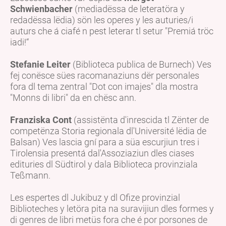
Schwienbacher
(mediadëssa de leteratöra y
redadëssa lëdia) sön les operes y les auturies/i
auturs che á ciafé n pest leterar tl setur "Premiá tröc
iadi!“
Stefanie Leiter
(Biblioteca publica de Burnech) Ves
fej conësce sües racomanaziuns dër personales
fora dl tema zentral "Dot con imajes" dla mostra
"Monns di libri" da en chësc ann.
Franziska Cont
(assistënta d'inrescida tl Zënter de
competënza Storia regionala dl'Université lëdia de
Balsan) Ves lascia gní para a süa escurjiun tres i
Tirolensia presentá dal'Assoziaziun dles ciases
edituries dl Südtirol y dala Biblioteca provinziala
Teßmann.
Les espertes dl Jukibuz y dl Ofize provinzial
Biblioteches y letöra pita na suravijiun dles formes y
di genres de libri metüs fora che é por porsones de