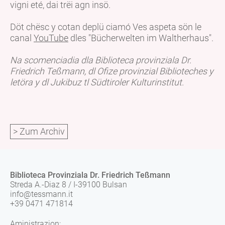
vigni eté, dai trëi agn insö.
Döt chësc y cotan deplü ciamó Ves aspeta sön le
canal
YouTube
dles "Bücherwelten im Waltherhaus".
Na scomenciadia dla Biblioteca provinziala Dr.
Friedrich Teßmann, dl Ofize provinzial Biblioteches y
letöra y dl Jukibuz tl Südtiroler Kulturinstitut.
> Zum Archiv
Biblioteca Provinziala Dr. Friedrich Teßmann
Streda A.-Diaz 8 / I-39100 Bulsan
info@tessmann.it
+39 0471 471814
Aministrazion: