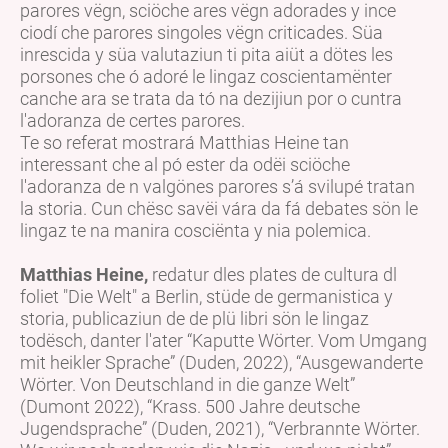
parores vëgn, sciöche ares vëgn adorades y ince
ciodí che parores singoles vëgn criticades. Süa
inrescida y süa valutaziun ti pita aiüt a dötes les
porsones che ó adoré le lingaz coscientamënter
canche ara se trata da tó na dezijiun por o cuntra
l'adoranza de certes parores.
Te so referat mostrará Matthias Heine tan
interessant che al pó ester da odëi sciöche
l'adoranza de n valgönes parores s’á svilupé tratan
la storia. Cun chësc savëi vára da fá debates sön le
lingaz te na manira cosciënta y nia polemica.
Matthias Heine,
redatur dles plates de cultura dl
foliet "Die Welt" a Berlin, stüde de germanistica y
storia, publicaziun de de plü libri sön le lingaz
todësch, danter l'ater “Kaputte Wörter. Vom Umgang
mit heikler Sprache” (Duden, 2022), “Ausgewanderte
Wörter. Von Deutschland in die ganze Welt”
(Dumont 2022), “Krass. 500 Jahre deutsche
Jugendsprache” (Duden, 2021), “Verbrannte Wörter.