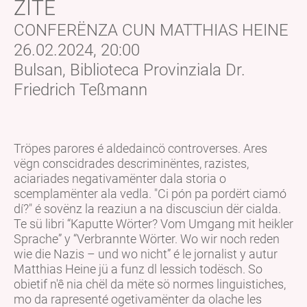
ZITE
CONFERËNZA CUN MATTHIAS HEINE
26.02.2024, 20:00
Bulsan, Biblioteca Provinziala Dr.
Friedrich Teßmann
Tröpes parores é aldedaincö controverses. Ares
vëgn conscidrades descriminëntes, razistes,
aciariades negativamënter dala storia o
scemplamënter ala vedla. "Ci pón pa pordërt ciamó
dí?" é sovënz la reaziun a na discusciun dër cialda.
Te sü libri “Kaputte Wörter? Vom Umgang mit heikler
Sprache” y “Verbrannte Wörter. Wo wir noch reden
wie die Nazis – und wo nicht” é le jornalist y autur
Matthias Heine jü a funz dl lessich todësch. So
obietif n'ê nia chël da mëte sö normes linguistiches,
mo da rapresenté ogetivamënter da olache les