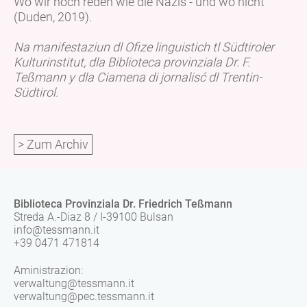
Wo wir noch reden wie die Nazis - und wo nicht”
(Duden, 2019).
Na manifestaziun dl Ofize linguistich tl Südtiroler
Kulturinstitut, dla Biblioteca provinziala Dr. F.
Teßmann y dla Ciamena di jornalisć dl Trentin-
Südtirol.
> Zum Archiv
Biblioteca Provinziala Dr. Friedrich Teßmann
Streda A.-Diaz 8 / I-39100 Bulsan
info@tessmann.it
+39 0471 471814
Aministrazion:
verwaltung@tessmann.it
verwaltung@pec.tessmann.it