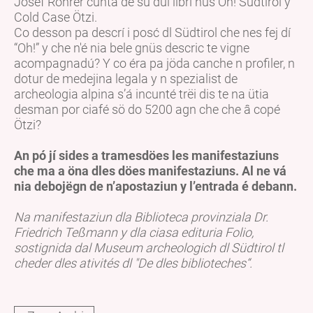
Josef Rohrer cunta de sü dui libri nüs Oh! Südtirol y
Cold Case Ötzi.
Co desson pa descrí i posć dl Südtirol che nes fej dí
“Oh!” y che n'é nia bele gnüs descric te vigne
acompagnadú? Y co éra pa jöda canche n profiler, n
dotur de medejina legala y n spezialist de
archeologia alpina s’á incunté trëi dis te na ütia
desman por ciafé sö do 5200 agn che che â copé
Ötzi?
An pó jí sides a tramesdöes les manifestaziuns
che ma a öna dles döes manifestaziuns. Al ne vá
nia debojëgn de n’apostaziun y l’entrada é debann.
Na manifestaziun dla Biblioteca provinziala Dr.
Friedrich Teßmann y dla ciasa edituria Folio,
sostignida dal Museum archeologich dl Südtirol tl
cheder dles ativités dl "De dles biblioteches“.