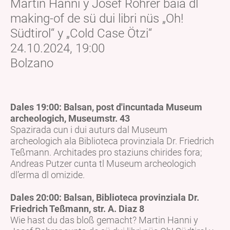
Martin Hanni y Josef Rohrer baia dl
making-of de sü dui libri nüs „Oh!
Südtirol“ y „Cold Case Ötzi“
24.10.2024, 19:00
Bolzano
Dales 19:00: Balsan, post d'incuntada Museum
archeologich, Museumstr. 43
Spazirada cun i dui auturs dal Museum
archeologich ala Biblioteca provinziala Dr. Friedrich
Teßmann. Architades pro staziuns chirides fora;
Andreas Putzer cunta tl Museum archeologich
dl’erma dl omizide.
Dales 20:00: Balsan, Biblioteca provinziala Dr.
Friedrich Teßmann, str. A. Diaz 8
Wie hast du das bloß gemacht? Martin Hanni y