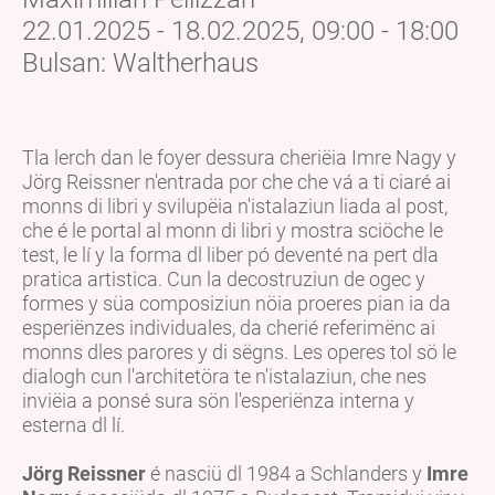
22.01.2025 - 18.02.2025, 09:00 - 18:00
Bulsan: Waltherhaus
Tla lerch dan le foyer dessura cheriëia Imre Nagy y
Jörg Reissner n'entrada por che che vá a ti ciaré ai
monns di libri y svilupëia n'istalaziun liada al post,
che é le portal al monn di libri y mostra sciöche le
test, le lí y la forma dl liber pó deventé na pert dla
pratica artistica. Cun la decostruziun de ogec y
formes y süa composiziun nöia proeres pian ia da
esperiënzes individuales, da cherié referimënc ai
monns dles parores y di sëgns. Les operes tol sö le
dialogh cun l'architetöra te n'istalaziun, che nes
inviëia a ponsé sura sön l'esperiënza interna y
esterna dl lí.
Jörg Reissner
é nasciü dl 1984 a Schlanders y
Imre