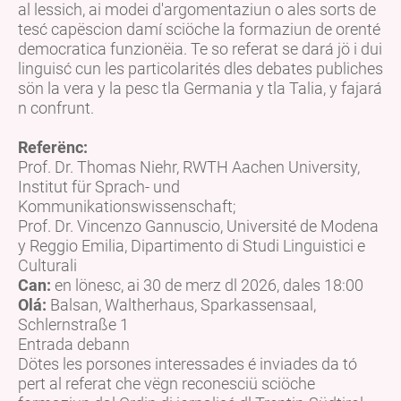
al lessich, ai modei d'argomentaziun o ales sorts de
tesć capëscion damí sciöche la formaziun de orenté
democratica funzionëia. Te so referat se dará jö i dui
linguisć cun les particolarités dles debates publiches
sön la vera y la pesc tla Germania y tla Talia, y fajará
n confrunt.
Referënc:
Prof. Dr. Thomas Niehr, RWTH Aachen University,
Institut für Sprach- und
Kommunikationswissenschaft;
Prof. Dr. Vincenzo Gannuscio, Université de Modena
y Reggio Emilia, Dipartimento di Studi Linguistici e
Culturali
Can:
en lönesc, ai 30 de merz dl 2026, dales 18:00
Olá:
Balsan, Waltherhaus, Sparkassensaal,
Schlernstraße 1
Entrada debann
Dötes les porsones interessades é inviades da tó
pert al referat che vëgn reconesciü sciöche