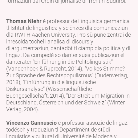
formaziun dal Ordin di jornalisć dl Trentin-Südtirol.
Thomas Niehr
é professur de Linguisica germanica
tl Istitut de linguistica y sciënzes dla comunicaziun
dla RWTH Aachen University. Pro sü punc zentrai de
inrescida tochel l'analisa dl discurs y
dl'argumentaziun, dantadöt tl ciamp dla politica y dl
lingaz. Da cumpedé sö danter sües publicaziun él
danterater "Einführung in die Politolinguistik"
(Vandenhoek & Ruprecht, 2014), "Volkes Stimme?
Zur Sprache des Rechtspopulismus" (Dudenverlag,
2018), "Einführung in die linguistische
Diskursanalyse" (Wissenschaftliche
Buchgesellschaft, 2014), "Der Streit um Migration in
Deutschland, Österreich und der Schweiz" (Winter
Verlag, 2004).
Vincenzo Gannuscio
é professur assozié de lingaz
todësch y traduziun tl Departimënt de stüdi
linguistics y culturai dl'Université de Modena y