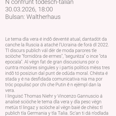
N confrunt todësch-talian
30.03.2026, 18:00
Bulsan: Waltherhaus
Le tema dla vera é indô deventé atual, dantadöt da
canche la Ruscia á ataché l'Ucraina de forá dl 2022.
Tl discurs publich vál dër de moda parores tle
sciöche "fornidöra de ermes", "segurëza" o ince "ota
epocala". Al vëgn fat de gran discusciuns por o
cuntra mosöres singules y i partis politics mëss tres
indô tó posiziun dal punt de odüda moral. Chësta é
stada y é na desfidada comunicativa nia ma por
tröc populisć por chi che Putin ê n ejëmpl dan la
vera.
I linguisć Thomas Niehr y Vincenzo Gannuscio á
analisé sciöche le tema dla vera y dla pesc vëgn
metüs tl lingaz y sciöche al vëgn baié de chësc tl
publich tla Germania y tla Talia. Sc'an ti dá n’odlada