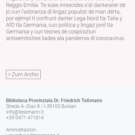
Reggio Emilia. Te sües inrescides s'ál danterater dé
jö cun l'adoranza dl lingaz populist de man dërta,
por ejëmpl tl confrunt danter Lega Nord tla Talia y
AfD tla Germania, cun politica y lingaz jonil tla
Germania y cun teories de cospiraziun
antisemitiches liades ala pandemia dl coronavirus.
> Zum Archiv
Biblioteca Provinziala Dr. Friedrich Teßmann
Streda A.-Diaz 8 / I-39100 Bulsan
info@tessmann.it
+39 0471 471814
Aministrazion: