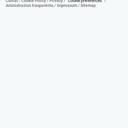
Cuntat
/
Cookie Policy
/
Privacy
/
Cookie preferences
/
Aministraziun trasparënta
/
Impressum
/
Sitemap