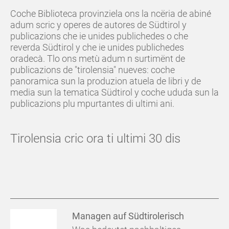
Coche Biblioteca provinziela ons la ncëria de abiné
adum scric y operes de autores de Südtirol y
publicazions che ie unides publichedes o che
reverda Südtirol y che ie unides publichedes
oradecà. Tlo ons metù adum n surtimënt de
publicazions de "tirolensia" nueves: coche
panoramica sun la produzion atuela de libri y de
media sun la tematica Südtirol y coche ududa sun la
publicazions plu mpurtantes di ultimi ani.
Tirolensia cric ora ti ultimi 30 dis
Managen auf Südtirolerisch