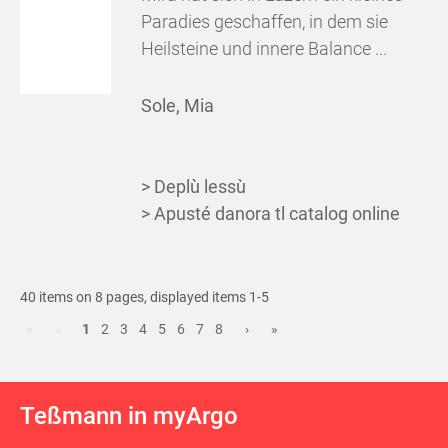
Paradies geschaffen, in dem sie
Heilsteine und innere Balance ...
Sole, Mia
> Deplù lessù
> Apusté danora tl catalog online
40 items on 8 pages, displayed items 1-5
«
‹
1
2
3
4
5
6
7
8
›
»
Teßmann in myArgo