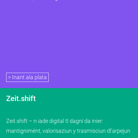
> Inant ala plata
Zeit.shift
Zeit.shift – n iade digital tl dagní da inier:
mantignimënt, valorisaziun y trasmisciun dl'arpejun