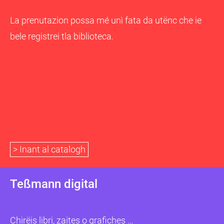
La prenutazion possa mé unì fata da utënc che ie
bele registrei tla biblioteca.
> Inant al catalogh
Teßmann digital
Chirëis libri, zaites o grafiches …