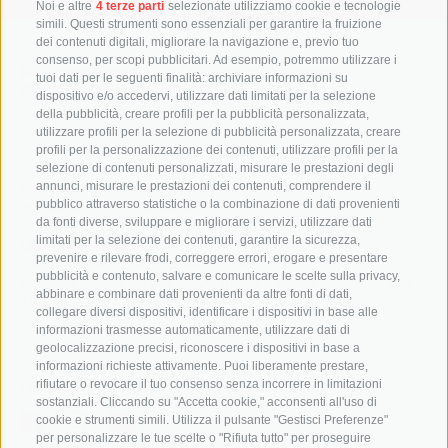
Noi e altre
4 terze parti
selezionate utilizziamo cookie e tecnologie
simili. Questi strumenti sono essenziali per garantire la fruizione
dei contenuti digitali, migliorare la navigazione e, previo tuo
consenso, per scopi pubblicitari. Ad esempio, potremmo utilizzare i
Biblioteca Provinziala Dr. Friedrich Teßmann
tuoi dati per le seguenti finalità: archiviare informazioni su
Streda A.-Diaz 8 / I-39100 Bulsan
dispositivo e/o accedervi, utilizzare dati limitati per la selezione
info@tessmann.it
della pubblicità, creare profili per la pubblicità personalizzata,
+39 0471 471814
utilizzare profili per la selezione di pubblicità personalizzata, creare
profili per la personalizzazione dei contenuti, utilizzare profili per la
Aministrazion:
selezione di contenuti personalizzati, misurare le prestazioni degli
verwaltung@tessmann.it
annunci, misurare le prestazioni dei contenuti, comprendere il
verwaltung@pec.tessmann.it
pubblico attraverso statistiche o la combinazione di dati provenienti
da fonti diverse, sviluppare e migliorare i servizi, utilizzare dati
limitati per la selezione dei contenuti, garantire la sicurezza,
Orars de giaurida:
prevenire e rilevare frodi, correggere errori, erogare e presentare
dal lunesc al vënerdi dala 9:00 ala 19:00
pubblicità e contenuto, salvare e comunicare le scelte sulla privacy,
de sada dala 9.00 ala 16.00 (lugio y agost dala 9:00 ala
abbinare e combinare dati provenienti da altre fonti di dati,
12:30)
collegare diversi dispositivi, identificare i dispositivi in base alle
informazioni trasmesse automaticamente, utilizzare dati di
geolocalizzazione precisi, riconoscere i dispositivi in base a
informazioni richieste attivamente. Puoi liberamente prestare,
rifiutare o revocare il tuo consenso senza incorrere in limitazioni
Follow us
sostanziali. Cliccando su "Accetta cookie," acconsenti all'uso di
cookie e strumenti simili. Utilizza il pulsante "Gestisci Preferenze"
per personalizzare le tue scelte o "Rifiuta tutto" per proseguire