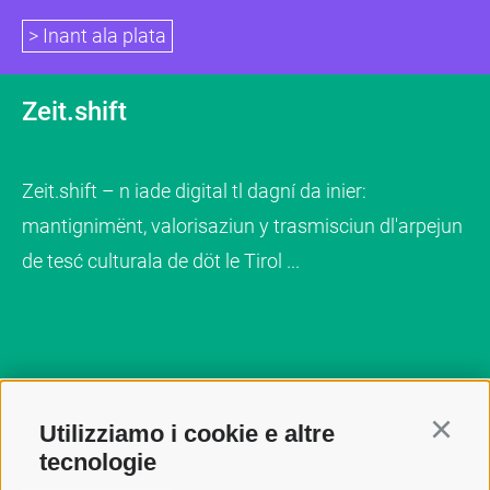
> Inant ala plata
Zeit.shift
Zeit.shift – n iade digital tl dagní da inier:
mantignimënt, valorisaziun y trasmisciun dl'arpejun
de tesć culturala de döt le Tirol ...
Utilizziamo i cookie e altre
Continu
tecnologie
> Inant ala plata