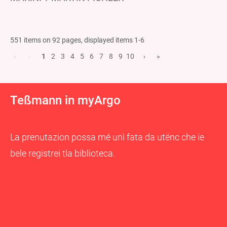
551 items on 92 pages, displayed items 1-6
«
‹
1
2
3
4
5
6
7
8
9
10
›
»
Teßmann in myArgo
La prenutazion possa mé unì fata da utënc che ie
bele registrei tla biblioteca.